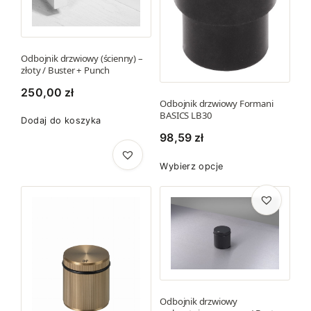
n
u
k
:
t
o
m
d
Odbojnik drzwiowy (ścienny) –
złoty / Buster + Punch
a
1
w
250,00
zł
0
Odbojnik drzwiowy Formani
i
3
BASICS LB30
Dodaj do koszyka
e
6
98,59
zł
l
,
e
T
5
Wybierz opcje
w
e
7
a
n
r
p
z
i
r
ł
a
o
d
n
d
o
t
u
1
ó
k
Odbojnik drzwiowy
1