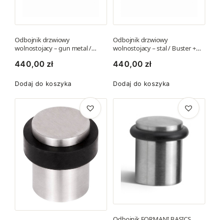
n
O
a
p
s
c
Odbojnik drzwiowy
Odbojnik drzwiowy
t
j
wolnostojacy – gun metal /…
wolnostojacy – stal / Buster +…
r
e
440,00
zł
440,00
zł
o
m
n
o
Dodaj do koszyka
Dodaj do koszyka
i
ż
e
n
p
a
r
w
o
y
d
b
u
r
k
a
t
ć
u
n
a
Odbojnik FORMANI BASICS