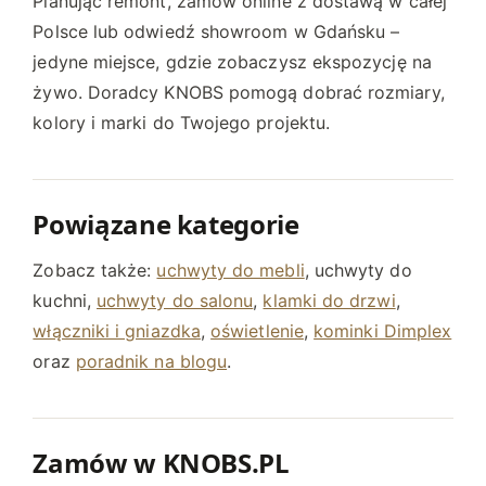
Planując remont, zamów online z dostawą w całej
Polsce lub odwiedź showroom w Gdańsku –
jedyne miejsce, gdzie zobaczysz ekspozycję na
żywo. Doradcy KNOBS pomogą dobrać rozmiary,
kolory i marki do Twojego projektu.
Powiązane kategorie
Zobacz także:
uchwyty do mebli
, uchwyty do
kuchni,
uchwyty do salonu
,
klamki do drzwi
,
włączniki i gniazdka
,
oświetlenie
,
kominki Dimplex
oraz
poradnik na blogu
.
Zamów w KNOBS.PL