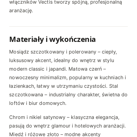
włączników Vectis tworzy spójną, profesjonalną
n
aranżację.
a
s
t
r
Materiały i wykończenia
o
n
Mosiądz szczotkowany i polerowany – ciepły,
i
luksusowy akcent, idealny do wnętrz w stylu
e
modern classic i japandi. Matowa czerń –
p
nowoczesny minimalizm, popularny w kuchniach i
r
łazienkach, łatwy w utrzymaniu czystości. Stal
o
szczotkowana – industrialny charakter, świetna do
d
u
loftów i biur domowych.
k
Chrom i nikiel satynowy – klasyczna elegancja,
t
u
pasują do wnętrz glamour i hotelowych aranżacji.
Miedź i różowe złoto – modne akcenty