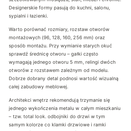
u
w
,
Designerskie formy pasują do kuchni, salonu,
.
0
sypialni i łazienki.
O
1
p
Warto porównać rozmiary, rozstaw otworów
c
montażowych (96, 128, 160, 256 mm) oraz
z
j
ł
sposób montażu. Przy wymianie starych okuć
e
m
sprawdź średnicę otworu – gałki często
o
wymagają jednego otworu 5 mm, relingi dwóch
ż
otworów z rozstawem zależnym od modelu.
n
Dobrze dobrany detal podnosi wartość wizualną
a
całej zabudowy meblowej.
w
y
Architekci wnętrz rekomendują trzymanie się
b
jednego wykończenia metalu w całym mieszkaniu
r
– tzw. total look. odbojniki do drzwi w tym
a
samym kolorze co klamki drzwiowe i ramki
ć