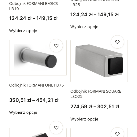
Odbojnik FORMANI BASICS
s
LB25
LB10
t
Z
124,24
zł
–
149,15
zł
Z
124,24
zł
–
149,15
zł
r
a
T
a
o
Wybierz opcje
T
k
Wybierz opcje
e
k
n
e
r
n
r
i
n
e
p
e
e
p
s
r
p
s
r
c
o
r
c
o
e
d
o
e
d
n
u
d
n
u
Odbojnik FORMANI ONE PB75
k
:
u
k
:
Odbojnik FORMANI SQUARE
t
o
k
LSQ25
t
o
Z
350,51
zł
–
454,21
zł
m
d
t
m
d
Z
274,59
zł
–
302,51
zł
a
a
1
T
u
a
Wybierz opcje
1
a
k
w
T
2
e
Wybierz opcje
w
2
k
r
i
e
n
4
i
4
r
e
e
n
p
,
e