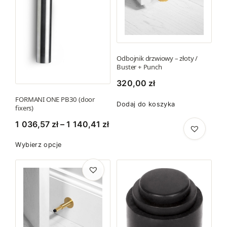
Odbojnik drzwiowy – złoty /
Buster + Punch
320,00
zł
FORMANI ONE PB30 (door
Dodaj do koszyka
fixers)
Z
1 036,57
zł
–
1 140,41
zł
a
T
Wybierz opcje
k
e
r
n
e
p
s
r
c
o
e
d