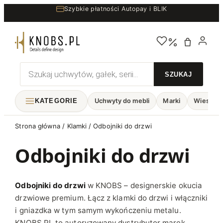
Przejdź
Szybkie płatności Autopay i BLIK
do
treści
Wyszukiwarka
produktów
KATEGORIE
Uchwyty do mebli
Marki
Wieszaki
Strona główna
/
Klamki
/ Odbojniki do drzwi
Odbojniki do drzwi
Odbojniki do drzwi
w KNOBS – designerskie okucia
drzwiowe premium. Łącz z
klamki do drzwi
i
włączniki
i gniazdka
w tym samym wykończeniu metalu.
KNOBS.PL to autoryzowany dystrybutor marek