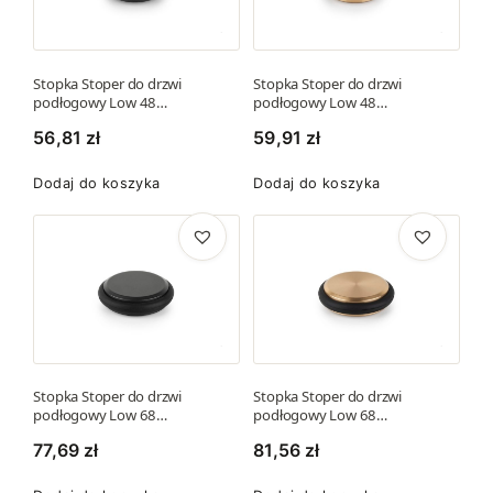
m
k
d
n
o
t
u
a
ż
u
k
w
n
Stopka Stoper do drzwi
Stopka Stoper do drzwi
podłogowy Low 48…
podłogowy Low 48…
t
y
a
m
b
56,81
zł
59,91
zł
w
a
r
y
Dodaj do koszyka
Dodaj do koszyka
w
a
b
i
ć
r
e
n
a
l
a
ć
e
s
n
w
t
a
a
r
s
r
o
t
Stopka Stoper do drzwi
Stopka Stoper do drzwi
i
n
r
podłogowy Low 68…
podłogowy Low 68…
a
i
o
77,69
zł
81,56
zł
n
e
n