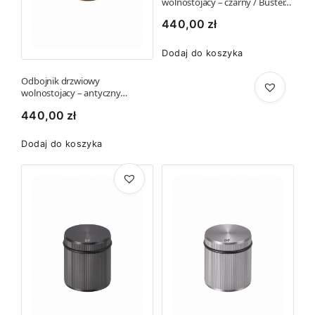
wolnostojacy – czarny / Buster…
w
t
4
.
m
440,00
zł
0
O
a
,
Dodaj do koszyka
p
w
4
c
i
Odbojnik drzwiowy
1
j
e
wolnostojacy – antyczny…
e
l
440,00
zł
z
m
e
ł
o
Dodaj do koszyka
w
ż
a
n
r
a
i
w
a
y
n
b
t
r
ó
a
w
ć
.