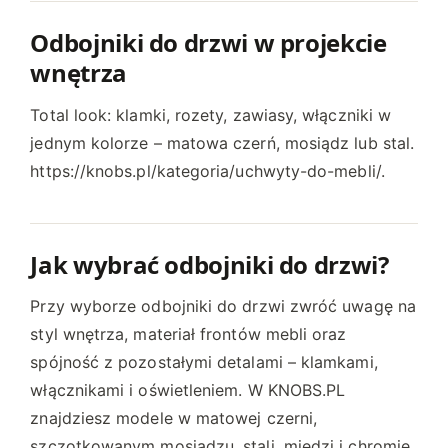
a
n
u
ć
k
:
Odbojniki do drzwi w projekcie
n
t
o
wnętrza
a
m
d
s
a
1
Total look: klamki, rozety, zawiasy, włączniki w
t
w
3
jednym kolorze – matowa czerń, mosiądz lub stal.
r
i
7
https://knobs.pl/kategoria/uchwyty-do-mebli/.
o
e
,
n
l
3
i
e
4
e
w
Jak wybrać odbojniki do drzwi?
p
a
z
r
r
Przy wyborze odbojniki do drzwi zwróć uwagę na
ł
o
i
styl wnętrza, materiał frontów mebli oraz
d
d
a
spójność z pozostałymi detalami – klamkami,
o
u
n
włącznikami i oświetleniem. W KNOBS.PL
1
k
t
znajdziesz modele w matowej czerni,
5
t
ó
szczotkowanym mosiądzu, stali, miedzi i chromie.
3