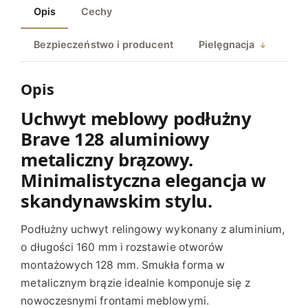
Opis
Cechy
E
B
Bezpieczeństwo i producent
Pielęgnacja
L
O
W
Opis
Y
Uchwyt meblowy podłużny
P
Brave 128 aluminiowy
O
D
metaliczny brązowy.
Ł
Minimalistyczna elegancja w
U
skandynawskim stylu.
Ż
N
Podłużny uchwyt relingowy wykonany z aluminium,
Y
o długości 160 mm i rozstawie otworów
B
montażowych 128 mm. Smukła forma w
R
metalicznym brązie idealnie komponuje się z
A
nowoczesnymi frontami meblowymi.
V