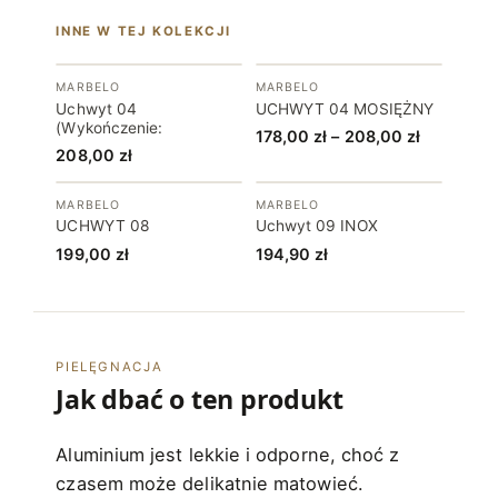
INNE W TEJ KOLEKCJI
MARBELO
MARBELO
Uchwyt 04
UCHWYT 04 MOSIĘŻNY
(Wykończenie:
Zakres
178,00
zł
–
208,00
zł
208,00
zł
cen:
od
MARBELO
MARBELO
178,00 zł
UCHWYT 08
Uchwyt 09 INOX
do
199,00
zł
194,90
zł
208,00 zł
PIELĘGNACJA
Jak dbać o ten produkt
Aluminium jest lekkie i odporne, choć z
czasem może delikatnie matowieć.