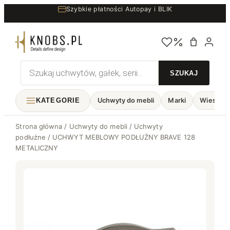
Przejdź
Szybkie płatności Autopay i BLIK
do
treści
Wyszukiwarka
produktów
KATEGORIE
Uchwyty do mebli
Marki
Wieszaki
Strona główna
/
Uchwyty do mebli
/
Uchwyty
podłużne
/ UCHWYT MEBLOWY PODŁUŻNY BRAVE 128
METALICZNY