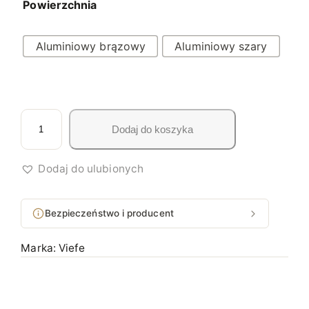
Powierzchnia
Aluminiowy brązowy
Aluminiowy szary
i
Dodaj do koszyka
l
o
ś
Dodaj do ulubionych
ć
U
Bezpieczeństwo i producent
C
H
Marka:
Viefe
W
Y
T
M