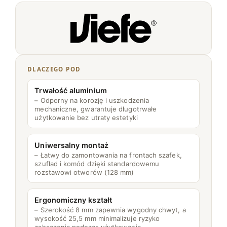
E
1
2
8
M
DLACZEGO POD
E
T
Trwałość aluminium
A
– Odporny na korozję i uszkodzenia
mechaniczne, gwarantuje długotrwałe
L
użytkowanie bez utraty estetyki
I
C
Uniwersalny montaż
Z
– Łatwy do zamontowania na frontach szafek,
N
szuflad i komód dzięki standardowemu
rozstawowi otworów (128 mm)
Y
Ergonomiczny kształt
– Szerokość 8 mm zapewnia wygodny chwyt, a
wysokość 25,5 mm minimalizuje ryzyko
zahaczenia podczas użytkowania