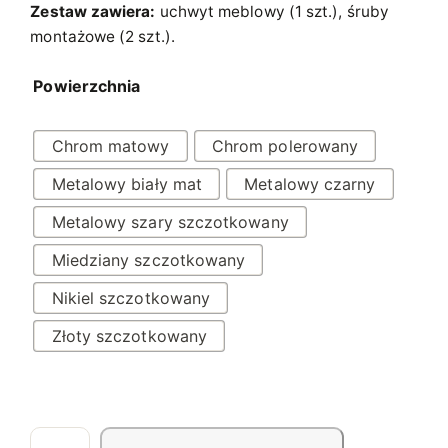
3
Zestaw zawiera:
uchwyt meblowy (1 szt.), śruby
montażowe (2 szt.).
3
,
Powierzchnia
3
3
Chrom matowy
Chrom polerowany
Metalowy biały mat
Metalowy czarny
z
ł
Metalowy szary szczotkowany
d
Miedziany szczotkowany
o
Nikiel szczotkowany
4
Złoty szczotkowany
9
,
5
9
i