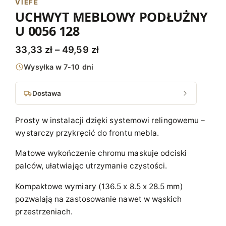
VIEFE
UCHWYT MEBLOWY PODŁUŻNY
U 0056 128
Z
33,33
zł
–
49,59
zł
a
Wysyłka w 7-10 dni
k
r
Dostawa
e
Prosty w instalacji dzięki systemowi relingowemu –
s
wystarczy przykręcić do frontu mebla.
c
Matowe wykończenie chromu maskuje odciski
e
palców, ułatwiając utrzymanie czystości.
n
:
Kompaktowe wymiary (136.5 x 8.5 x 28.5 mm)
pozwalają na zastosowanie nawet w wąskich
o
przestrzeniach.
d