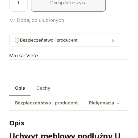
Dodaj do koszyka
l
z
o
ś
Dodaj do ulubionych
ł
ć
U
Bezpieczeństwo i producent
C
H
Marka:
Viefe
W
Y
T
M
Opis
Cechy
E
B
Bezpieczeństwo i producent
Pielęgnacja
L
O
W
Opis
Y
Uchwyt meblowy podłużny U
P