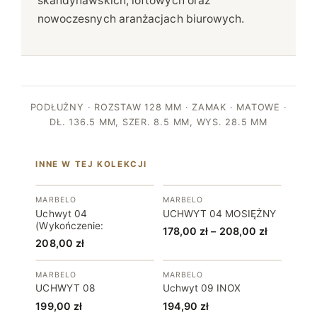
skandynawskich, loftowych oraz
nowoczesnych aranżacjach biurowych.
PODŁUŻNY · ROZSTAW 128 MM · ZAMAK · MATOWE ·
DŁ. 136.5 MM, SZER. 8.5 MM, WYS. 28.5 MM
INNE W TEJ KOLEKCJI
MARBELO
MARBELO
Uchwyt 04
UCHWYT 04 MOSIĘŻNY
(Wykończenie:
Zakres
178,00
zł
–
208,00
zł
208,00
zł
cen:
od
MARBELO
MARBELO
178,00 zł
UCHWYT 08
Uchwyt 09 INOX
do
199,00
zł
194,90
zł
208,00 zł