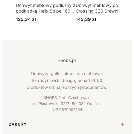
Uchwyt meblowy podłużny z
Uchwyt meblowy podłużny
podkładką Helix Stripe 160
Crossing 320 Drewniany
Aluminiowy Czarny
Czarny
125,34
zł
143,39
zł
knobs.pl
Uchwyty, gałki i akcesoria meblowe.
Skandynawski design, ponad 6000
produktów od najlepszych producentów.
KNOBS Piotr Czechowski
ul. Piastowska 32/2, 80-332 Gdańsk
NIP 9570906104
ZAKUPY