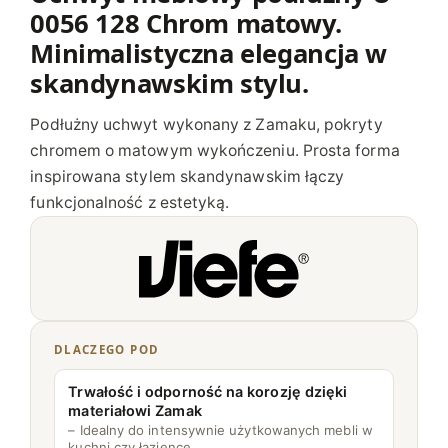
0056 128 Chrom matowy.
O
D
Minimalistyczna elegancja w
Ł
skandynawskim stylu.
U
Ż
Podłużny uchwyt wykonany z Zamaku, pokryty
N
chromem o matowym wykończeniu. Prosta forma
Y
inspirowana stylem skandynawskim łączy
U
funkcjonalność z estetyką.
0
0
5
6
1
2
DLACZEGO POD
8
Trwałość i odporność na korozję dzięki
materiałowi Zamak
– Idealny do intensywnie użytkowanych mebli w
kuchni czy łazience