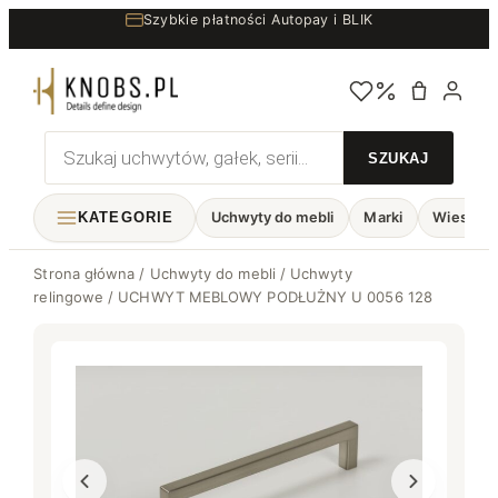
Przejdź
Szybkie płatności Autopay i BLIK
do
treści
Wyszukiwarka
produktów
KATEGORIE
Uchwyty do mebli
Marki
Wieszaki
Strona główna
/
Uchwyty do mebli
/
Uchwyty
relingowe
/ UCHWYT MEBLOWY PODŁUŻNY U 0056 128