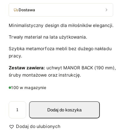
Dostawa
Minimalistyczny design dla miłośników elegancji.
Trwały materiał na lata użytkowania.
Szybka metamorfoza mebli bez dużego nakładu
pracy.
Zestaw zawiera:
uchwyt MANOR BACK (190 mm),
śruby montażowe oraz instrukcję.
100 w magazynie
i
Dodaj do koszyka
l
o
ś
Dodaj do ulubionych