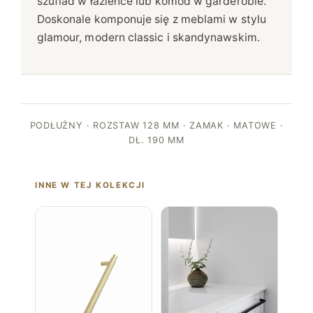
szuflad w łazience lub komód w garderobie.
Doskonale komponuje się z meblami w stylu
glamour, modern classic i skandynawskim.
PODŁUŻNY · ROZSTAW 128 MM · ZAMAK · MATOWE ·
DŁ. 190 MM
INNE W TEJ KOLEKCJI