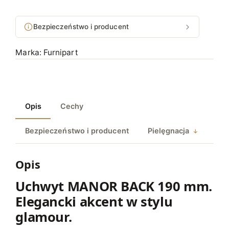
ć
U
Bezpieczeństwo i producent
c
h
Marka:
Furnipart
w
y
t
M
Opis
Cechy
A
N
Bezpieczeństwo i producent
Pielęgnacja
O
R
B
Opis
A
Uchwyt MANOR BACK 190 mm.
C
Elegancki akcent w stylu
K
1
glamour.
9