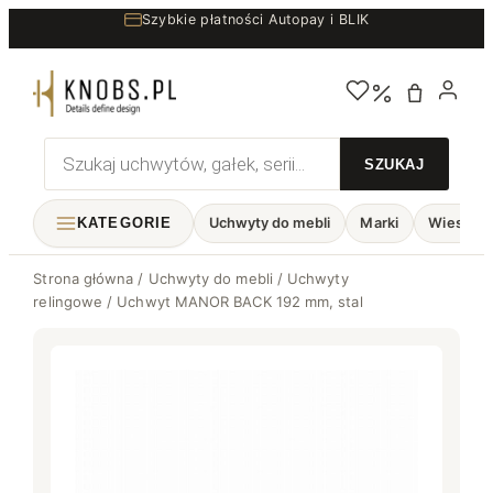
Przejdź
Szybkie płatności Autopay i BLIK
do
treści
Wyszukiwarka
produktów
KATEGORIE
Uchwyty do mebli
Marki
Wieszaki
Strona główna
/
Uchwyty do mebli
/
Uchwyty
relingowe
/ Uchwyt MANOR BACK 192 mm, stal