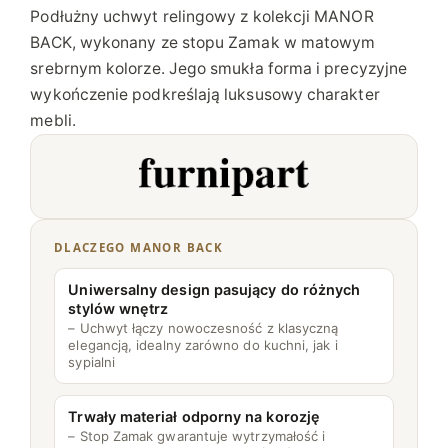
2
Podłużny uchwyt relingowy z kolekcji MANOR
m
BACK, wykonany ze stopu Zamak w matowym
m
srebrnym kolorze. Jego smukła forma i precyzyjne
,
wykończenie podkreślają luksusowy charakter
s
mebli.
t
a
l
DLACZEGO MANOR BACK
Uniwersalny design pasujący do różnych
stylów wnętrz
– Uchwyt łączy nowoczesność z klasyczną
elegancją, idealny zarówno do kuchni, jak i
sypialni
Trwały materiał odporny na korozję
– Stop Zamak gwarantuje wytrzymałość i