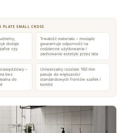
z
ł
R PLATE SMALL CROSS
ubtelny,
Trwałość materiału – mosiądz
żyk dodaje
gwarantuje odporność na
zafce czy
codzienne użytkowanie i
zachowanie estetyki przez lata
 krawędziowy –
Uniwersalny rozstaw 160 mm
rma bez
pasuje do większości
dealna do
standardowych frontów szafek i
li
komód