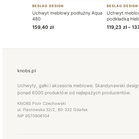
BESLAG DESIGN
BESLAG DESIGN
Uchwyt meblowy podłużny Aqua
Uchwyt meblow
480
podkładką Heli
159,40
zł
119,23
zł
–
13
knobs.pl
Uchwyty, gałki i akcesoria meblowe. Skandynawski desig
ponad 6000 produktów od najlepszych producentów.
KNOBS Piotr Czechowski
ul. Piastowska 32/2, 80-332 Gdańsk
NIP 9570906104