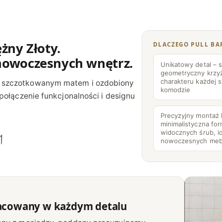
b
l
o
żny Złoty.
DLACZEGO PULL BA
w
y
 nowoczesnych wnętrz.
Unikatowy detal – s
z
geometryczny krzy
charakteru każdej s
 szczotkowanym matem i ozdobiony
p
komodzie
połączenie funkcjonalności i designu
o
d
Precyzyjny montaż
minimalistyczna fo
k
widocznych śrub, i
ł
nowoczesnych meb
a
d
k
ą
acowany w każdym detalu
P
u