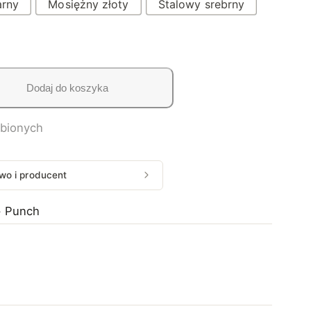
0
arny
Mosiężny złoty
Stalowy srebrny
0
z
Dodaj do koszyka
ł
d
ubionych
o
5
wo i producent
5
+ Punch
5
,
5
0