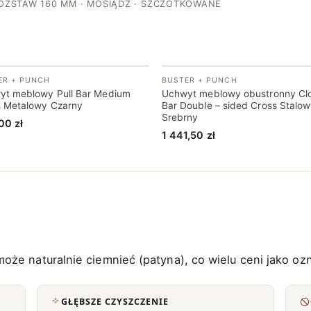
r
OZSTAW 160 MM · MOSIĄDZ · SZCZOTKOWANE
o
s
s
ER + PUNCH
BUSTER + PUNCH
yt meblowy Pull Bar Medium
Uchwyt meblowy obustronny Cl
s Metalowy Czarny
Bar Double – sided Cross Stalo
Srebrny
,00
zł
1 441,50
zł
oże naturalnie ciemnieć (patyna), co wielu ceni jako oz
GŁĘBSZE CZYSZCZENIE