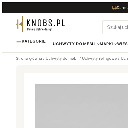
Przejdź
Darmo
do
treści
Wyszukiwa
produktów
KATEGORIE
UCHWYTY DO MEBLI
MARKI
WIES
Strona główna
/
Uchwyty do mebli
/
Uchwyty relingowe
/ Uch