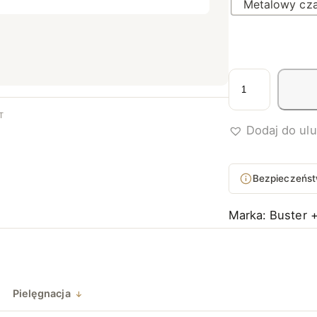
Metalowy cz
i
l
o
T
Dodaj do ul
ś
ć
U
Bezpieczeńst
c
h
Marka:
Buster 
w
y
t
m
Pielęgnacja
e