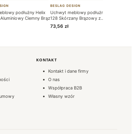
SIGN
BESLAG DESIGN
BESLA
blowy podłużny Helix
Uchwyt meblowy podłużny Loop
Uchw
8 Aluminiowy Ciemny Brąz
128 Skórzany Brązowy z
62,1
Chromem
73,56
zł
KONTAKT
Kontakt i dane firmy
ności
O nas
s
Współpraca B2B
d umowy
Własny wzór