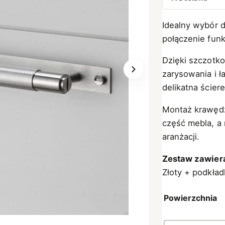
Idealny wybór d
połączenie fun
Dzięki szczotk
zarysowania i ł
delikatna ścier
Montaż krawędz
część mebla, a 
aranżacji.
Zestaw zawier
Złoty + podkła
Powierzchnia