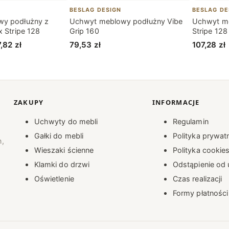
BESLAG DESIGN
BESLAG DE
y podłużny z
Uchwyt meblowy podłużny Vibe
Uchwyt me
x Stripe 128
Grip 160
Stripe 12
Zakres
7,82
zł
79,53
zł
107,28
zł
cen:
od
119,23 zł
do
ZAKUPY
INFORMACJE
137,82 zł
Uchwyty do mebli
Regulamin
Gałki do mebli
Polityka prywat
n,
Wieszaki ścienne
Polityka cookie
Klamki do drzwi
Odstąpienie o
Oświetlenie
Czas realizacji
Formy płatności