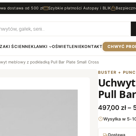
wa dostawa od 500 zł
Szybkie płatności Autopay i BLIK
Bezpieczn
rka
ZAKI ŚCIENNE
KLAMKI
OŚWIETLENIE
KONTAKT
CHWYĆ PRO
wyt meblowy z podkładką Pull Bar Plate Small Cross
BUSTER + PUN
Uchwyt
Pull Ba
497,00
zł
–
Wysyłka w 5-10
Dostawa