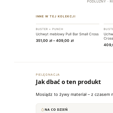
PODŁUŻNY · R
INNE W TEJ KOLEKCJI
BUSTER + PUNCH
BUST
Uchwyt meblowy Pull Bar Small Cross
Uchw
Cros
Zakres
351,00
zł
–
409,00
zł
409
cen:
od
351,00 zł
do
409,00 zł
PIELĘGNACJA
Jak dbać o ten produkt
Mosiądz to żywy materiał – z czasem m
NA CO DZIEŃ