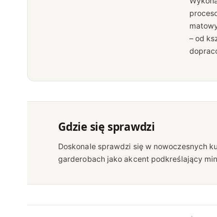
Wykona
proceso
matowy 
– od ks
dopraco
Gdzie się sprawdzi
Doskonale sprawdzi się w nowoczesnych kuc
Pasuje do frontów szafek górnych, dolnych 
garderobach jako akcent podkreślający mini