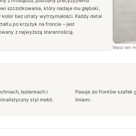
ny z mosiądzu, poddany precyzyjnemu
l
wi szczotkowania, który nadaje mu głęboki,
l
kolor bez utraty wytrzymałości. Każdy detal
B
ztałtu po krzyżyk na froncie – jest
a
wany z najwyższą starannością.
r
P
Masz ten m
l
a
t
e
S
hniach, łazienkach i
oraz komód z prostymi
m
malistyczny styl mebli.
liniami.
a
l
l
C