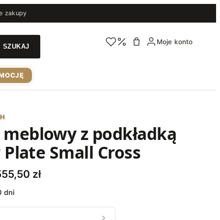
e zakupy
Moje konto
MOCJĘ
CH
 meblowy z podkładką
r Plate Small Cross
Z
555,50
zł
a
 dni
k