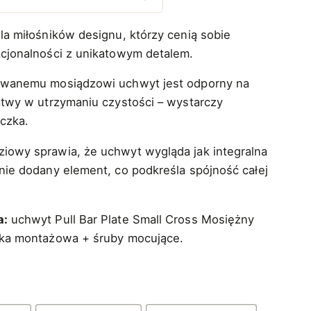
r
e
la miłośników designu, którzy cenią sobie
s
kcjonalności z unikatowym detalem.
c
owanemu mosiądzowi uchwyt jest odporny na
e
atwy w utrzymaniu czystości – wystarczy
eczka.
n
:
iowy sprawia, że uchwyt wygląda jak integralna
o
nie dodany element, co podkreśla spójność całej
d
4
a:
uchwyt Pull Bar Plate Small Cross Mosiężny
dka montażowa + śruby mocujące.
9
7
,