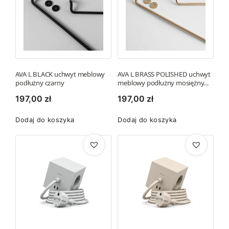
u
AVA L BLACK uchwyt meblowy
AVA L BRASS POLISHED uchwyt
podłużny czarny
meblowy podłużny mosiężny…
197,00
zł
197,00
zł
Dodaj do koszyka
Dodaj do koszyka