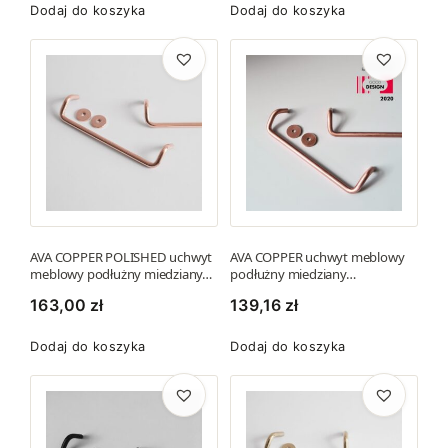
Dodaj do koszyka
Dodaj do koszyka
a
ć
n
a
s
t
r
o
n
i
AVA COPPER POLISHED uchwyt
AVA COPPER uchwyt meblowy
e
meblowy podłużny miedziany…
podłużny miedziany…
p
163,00
zł
139,16
zł
r
o
Dodaj do koszyka
Dodaj do koszyka
d
u
k
t