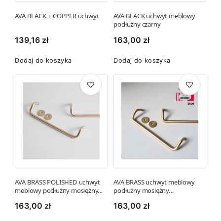
o
t
1
AVA BLACK + COPPER uchwyt
AVA BLACK uchwyt meblowy
ó
podłużny czarny
7
w
139,16
zł
163,00
zł
9
.
1
O
Dodaj do koszyka
Dodaj do koszyka
,
p
8
c
1
j
e
z
m
ł
o
ż
n
a
w
AVA BRASS POLISHED uchwyt
AVA BRASS uchwyt meblowy
meblowy podłużny mosiężny…
podłużny mosiężny…
y
b
163,00
zł
163,00
zł
r