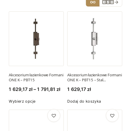
1
2
3
Akcesorium łazienkowe Formani
Akcesorium łazienkowe Formani
ONE K – PBT15
ONE K – PBT15 – Stal…
Z
1 629,17
zł
–
1 791,81
zł
1 629,17
zł
a
T
Wybierz opcje
Dodaj do koszyka
k
e
r
n
e
p
s
r