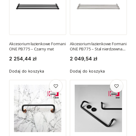
c
o
e
d
n
u
k
:
t
o
m
d
Akcesorium łazienkowe Formani
Akcesorium łazienkowe Formani
ONE PB775 – Czarny mat
ONE PB775 – Stal nierdzewna…
a
1
w
2 254,44
zł
2 049,54
zł
6
i
2
Dodaj do koszyka
Dodaj do koszyka
e
9
l
,
e
1
w
7
a
r
z
i
ł
a
d
n