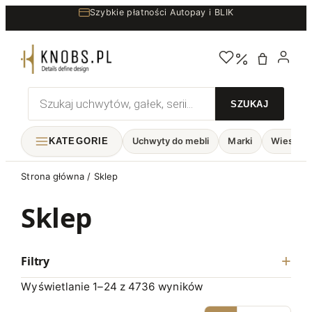
Przejdź
Szybkie płatności Autopay i BLIK
do
treści
Wyszukiwarka
produktów
KATEGORIE
Uchwyty do mebli
Marki
Wieszaki
Strona główna
/ Sklep
Sklep
Filtry
Wyświetlanie 1–24 z 4736 wyników