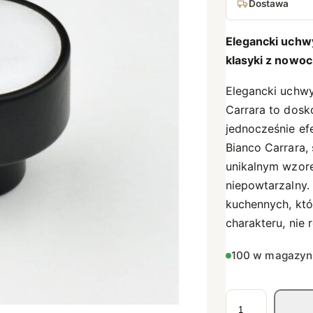
Dostawa
Elegancki uchw
klasyki z nowo
Elegancki uchw
Carrara to dosk
jednocześnie e
Bianco Carrara,
unikalnym wzore
niepowtarzalny.
kuchennych, któ
charakteru, nie 
100 w magazyn
i