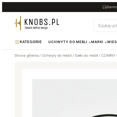
Przejdź
Darmo
do
treści
Wyszukiwa
produktów
UCHWYTY DO MEBLI
MARKI
WIES
KATEGORIE
Strona główna
/
Uchwyty do mebli
/
Gałki do mebli
/ CZARNY