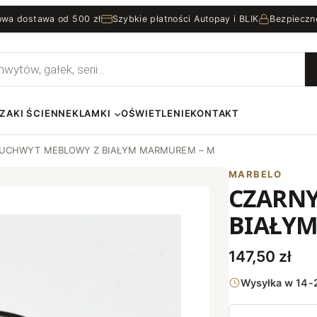
wa dostawa od 500 zł
Szybkie płatności Autopay i BLIK
Bezpieczn
rka
ZAKI ŚCIENNE
KLAMKI
OŚWIETLENIE
KONTAKT
 UCHWYT MEBLOWY Z BIAŁYM MARMUREM – M
MARBELO
CZARN
BIAŁY
147,50
zł
Wysyłka w 14-2