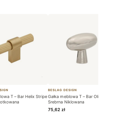
SIGN
BESLAG DESIGN
BESLA
owa T – Bar Helix Stripe
Gałka meblowa T – Bar Oliver
Gałka
zotkowana
Srebrna Niklowana
Mosi
75,62
zł
69,9