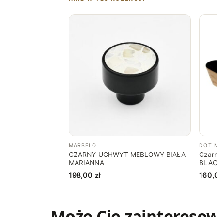
MARBELO
DOT 
CZARNY UCHWYT MEBLOWY BIAŁA
Czar
MARIANNA
BLA
198,00
zł
160,
Może Cię zaintereso