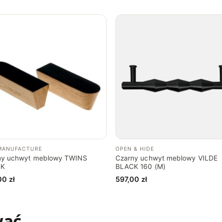
M
U
R
E
M
–
M
MANUFACTURE
OPEN & HIDE
ny uchwyt meblowy TWINS
Czarny uchwyt meblowy VILDE
CK
BLACK 160 (M)
00
zł
597,00
zł
wać