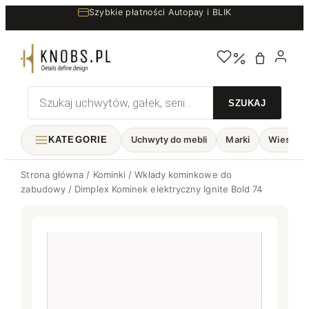
Przejdź
Szybkie płatności Autopay i BLIK
do
treści
Wyszukiwarka
produktów
KATEGORIE
Uchwyty do mebli
Marki
Wieszaki
Strona główna
/
Kominki
/
Wkłady kominkowe do
zabudowy
/ Dimplex Kominek elektryczny Ignite Bold 74