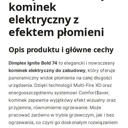
kominek
l
e
elektryczny z
k
t
efektem płomieni
r
y
c
Opis produktu i główne cechy
z
n
Dimplex Ignite Bold 74
to elegancki i nowoczesny
y
kominek elektryczny do zabudowy
, który oferuje
I
panoramiczny widok płomienia na całej długości
g
urządzenia. Dzięki technologii Multi-Fire XD oraz
n
energooszczędnemu systemowi Comfort$aver,
i
kominek zapewnia wyjątkowy efekt wizualny oraz
t
przyjemne, równomierne ogrzewanie. Może
e
pracować zarówno w trybie grzewczym, jak i bez
B
ogrzewania, co czyni go doskonałym rozwiązaniem
o