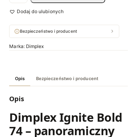
o
ś
Dodaj do ulubionych
ć
D
Bezpieczeństwo i producent
i
m
Marka:
Dimplex
p
l
e
x
Opis
Bezpieczeństwo i producent
K
o
m
Opis
i
n
Dimplex Ignite Bold
e
74 – panoramiczny
k
e