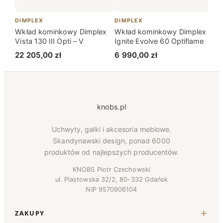
DIMPLEX
DIMPLEX
DI
Wkład kominkowy Dimplex
Wkład kominkowy Dimplex
Wk
Vista 130 III Opti – V
Ignite Evolve 60 Optiflame
XH
22 205,00
zł
6 990,00
zł
1 
knobs.pl
Uchwyty, gałki i akcesoria meblowe.
Skandynawski design, ponad 6000
produktów od najlepszych producentów.
KNOBS Piotr Czechowski
ul. Piastowska 32/2, 80-332 Gdańsk
NIP 9570906104
ZAKUPY