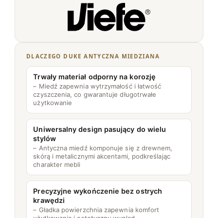
A
M
I
E
D
DLACZEGO DUKE ANTYCZNA MIEDZIANA
Z
Trwały materiał odporny na korozję
I
– Miedź zapewnia wytrzymałość i łatwość
A
czyszczenia, co gwarantuje długotrwałe
użytkowanie
N
A
Uniwersalny design pasujący do wielu
stylów
– Antyczna miedź komponuje się z drewnem,
skórą i metalicznymi akcentami, podkreślając
charakter mebli
Precyzyjne wykończenie bez ostrych
krawędzi
– Gładka powierzchnia zapewnia komfort