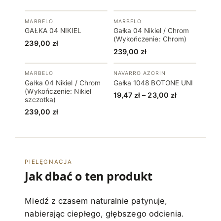
MARBELO
MARBELO
GAŁKA 04 NIKIEL
Gałka 04 Nikiel / Chrom
(Wykończenie: Chrom)
239,00
zł
239,00
zł
MARBELO
NAVARRO AZORIN
Gałka 04 Nikiel / Chrom
Gałka 1048 BOTONE UNI
(Wykończenie: Nikiel
Zakres
19,47
zł
–
23,00
zł
szczotka)
cen:
239,00
zł
od
19,47 zł
do
23,00 zł
PIELĘGNACJA
Jak dbać o ten produkt
Miedź z czasem naturalnie patynuje,
nabierając ciepłego, głębszego odcienia.