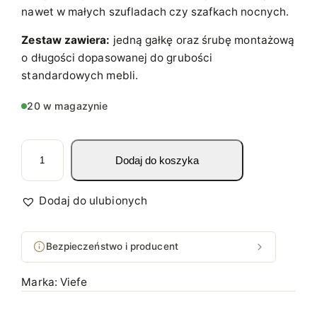
nawet w małych szufladach czy szafkach nocnych.
Zestaw zawiera:
jedną gałkę oraz śrubę montażową
o długości dopasowanej do grubości
standardowych mebli.
20 w magazynie
i
Dodaj do koszyka
l
o
ś
Dodaj do ulubionych
ć
G
Bezpieczeństwo i producent
A
Ł
Marka:
Viefe
K
A