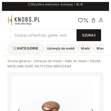
Przejdź
Szybkie płatności Autopay i BLIK
do
treści
Wyszukiwarka
produktów
KATEGORIE
Uchwyty do mebli
Marki
Wieszaki
Strona główna
/
Uchwyty do mebli
/
Gałki do mebli
/ GAŁKA
MEBLOWA DUKE ANTYCZNA MIEDZIANA