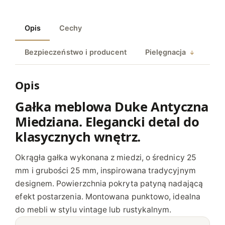
M
E
Opis
Cechy
B
L
Bezpieczeństwo i producent
Pielęgnacja
O
W
A
Opis
D
Gałka meblowa Duke Antyczna
U
Miedziana. Elegancki detal do
K
E
klasycznych wnętrz.
A
N
Okrągła gałka wykonana z miedzi, o średnicy 25
T
mm i grubości 25 mm, inspirowana tradycyjnym
Y
designem. Powierzchnia pokryta patyną nadającą
C
efekt postarzenia. Montowana punktowo, idealna
Z
do mebli w stylu vintage lub rustykalnym.
N