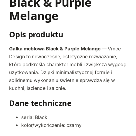
Black & Purple
c
Melange
k
&
P
Opis produktu
u
r
Gałka meblowa Black & Purple Melange
— Vince
p
Design to nowoczesne, estetyczne rozwiązanie,
l
które podkreśla charakter mebli i zwiększa wygodę
e
użytkowania. Dzięki minimalistycznej formie i
M
solidnemu wykonaniu świetnie sprawdza się w
e
kuchni, łazience i salonie.
l
a
Dane techniczne
n
g
seria: Black
e
kolor/wykończenie: czarny