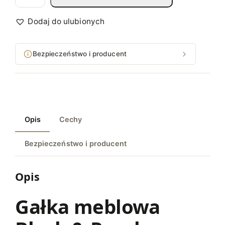
o
ś
Dodaj do ulubionych
ć
G
Bezpieczeństwo i producent
a
ł
k
a
m
Opis
Cechy
e
b
Bezpieczeństwo i producent
l
o
w
Opis
a
B
Gałka meblowa
l
a