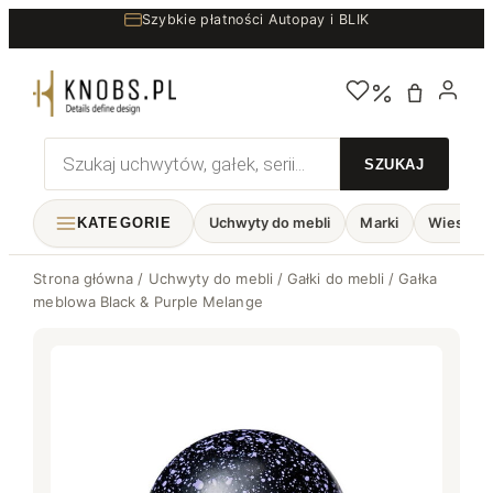
Przejdź
Szybkie płatności Autopay i BLIK
do
treści
Wyszukiwarka
produktów
KATEGORIE
Uchwyty do mebli
Marki
Wieszaki
Strona główna
/
Uchwyty do mebli
/
Gałki do mebli
/ Gałka
meblowa Black & Purple Melange