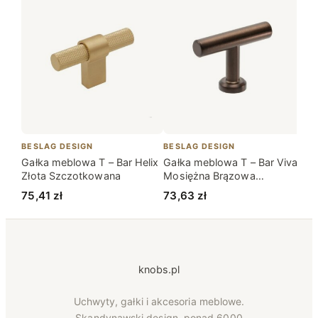
BESLAG DESIGN
BESLAG DESIGN
BE
Gałka meblowa T – Bar Helix
Gałka meblowa T – Bar Viva
Ga
Złota Szczotkowana
Mosiężna Brązowa
Mo
Szczotkowana
75,41
zł
73,63
zł
5
knobs.pl
Uchwyty, gałki i akcesoria meblowe.
Skandynawski design, ponad 6000