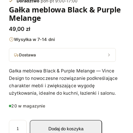
Doradztwo
pon-pt 9:00-17:00
Gałka meblowa Black & Purple
Melange
49,00
zł
Wysyłka w 7-14 dni
Dostawa
Gałka meblowa Black & Purple Melange — Vince
Design to nowoczesne rozwiązanie podkreślające
charakter mebli i zwiększające wygodę
użytkowania, idealne do kuchni, łazienki i salonu.
20 w magazynie
i
Dodaj do koszyka
l