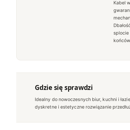
Kabel w
gwaran
mechani
Dbałość
sploci
końców
Gdzie się sprawdzi
Idealny do nowoczesnych biur, kuchni i łazie
elektrycznej. Doskonale komponuje się z minima
dyskretne i estetyczne rozwiązanie przedłuż