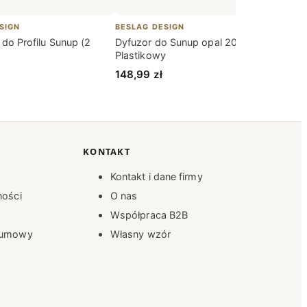
SIGN
BESLAG DESIGN
BESLA
do Profilu Sunup (2
Dyfuzor do Sunup opal 2000
Końcó
Plastikowy
Alumi
148,99
zł
43,2
KONTAKT
Kontakt i dane firmy
ności
O nas
s
Współpraca B2B
d umowy
Własny wzór