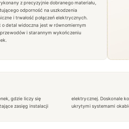
ykonany z precyzyjnie dobranego materiału,
tującego odporność na uszkodzenia
czne i trwałość połączeń elektrycznych.
 o detal widoczna jest w równomiernym
e przewodów i starannym wykończeniu
ek.
nek, gdzie liczy się
listycznymi meblami i
ające zasięg instalacji
ukrytymi systemami okabl