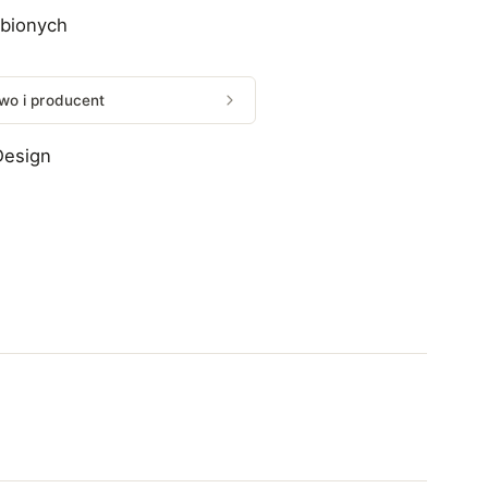
ubionych
wo i producent
Design