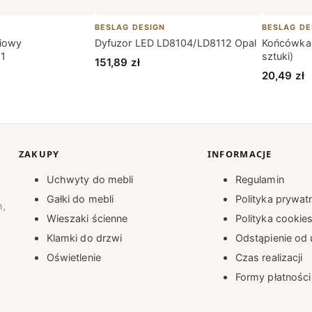
BESLAG DESIGN
BESLAG DE
niowy
Dyfuzor LED LD8104/LD8112 Opal
Końcówka 
 1
sztuki)
151,89
zł
20,49
zł
ZAKUPY
INFORMACJE
Uchwyty do mebli
Regulamin
Gałki do mebli
Polityka prywat
n,
Wieszaki ścienne
Polityka cookie
Klamki do drzwi
Odstąpienie o
Oświetlenie
Czas realizacji
Formy płatności