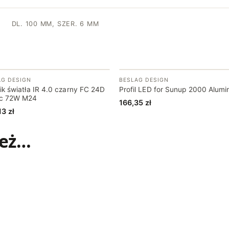
DL. 100 MM, SZER. 6 MM
AG DESIGN
BESLAG DESIGN
ik światła IR 4.0 czarny FC 24D
Profil LED for Sunup 2000 Alumi
c 72W M24
166,35
zł
13
zł
ież…