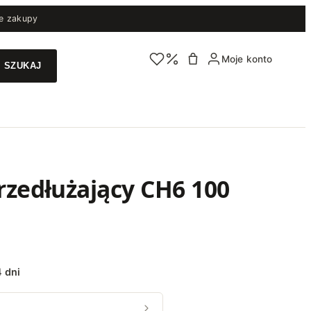
e zakupy
Moje konto
N
rzedłużający CH6 100
 dni