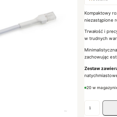
Kompaktowy rozm
niezastąpione 
Trwałość i pre
w trudnych war
Minimalistyczna
zachowując est
Zestaw zawier
natychmiastowe
20 w magazyni
i
l