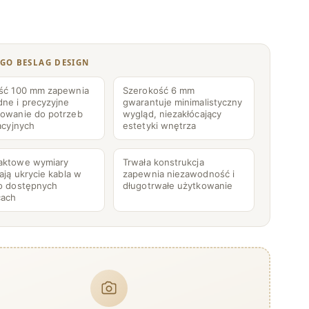
GO BESLAG DESIGN
ść 100 mm zapewnia
Szerokość 6 mm
ne i precyzyjne
gwarantuje minimalistyczny
owanie do potrzeb
wygląd, niezakłócający
acyjnych
estetyki wnętrza
aktowe wymiary
Trwała konstrukcja
ają ukrycie kabla w
zapewnia niezawodność i
o dostępnych
długotrwałe użytkowanie
cach