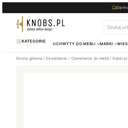
Przejdź
Darmo
do
treści
Wyszukiwa
produktów
KATEGORIE
UCHWYTY DO MEBLI
MARKI
WIES
Strona główna
/
Oświetlenie
/
Oświetlenie do mebli
/ Kabel p