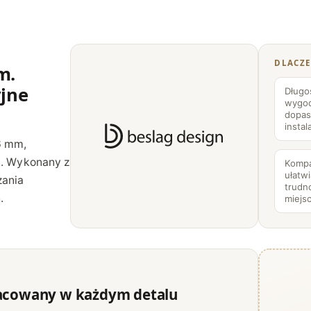
j
ą
c
DLACZE
y
m.
C
yjne
Długo
H
wygod
dopas
6
instal
1
6 mm,
0
i. Wykonany z
Komp
ułatwi
0
żania
trudn
m
.
miejs
m
acowany w każdym detalu