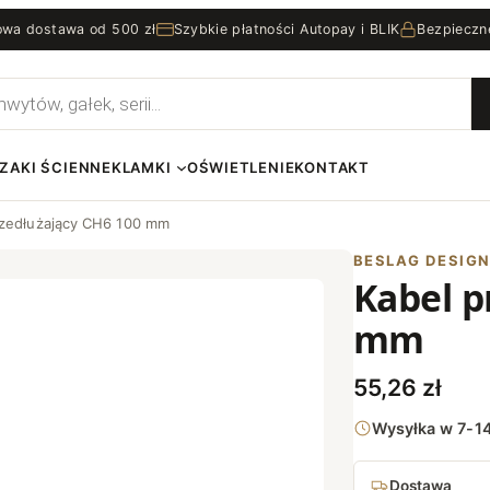
wa dostawa od 500 zł
Szybkie płatności Autopay i BLIK
Bezpieczn
rka
ZAKI ŚCIENNE
KLAMKI
OŚWIETLENIE
KONTAKT
rzedłużający CH6 100 mm
BESLAG DESIG
Kabel p
mm
55,26
zł
Wysyłka w 7-14
Dostawa