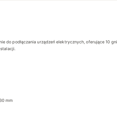
2
4
1
0
g
ie do podłączania urządzeń elektrycznych, oferujące 10 
n
talacji.
i
a
z
d
x 30 mm