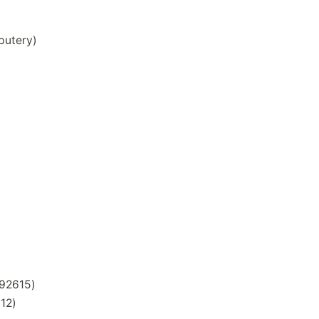
putery)
92615)
12)