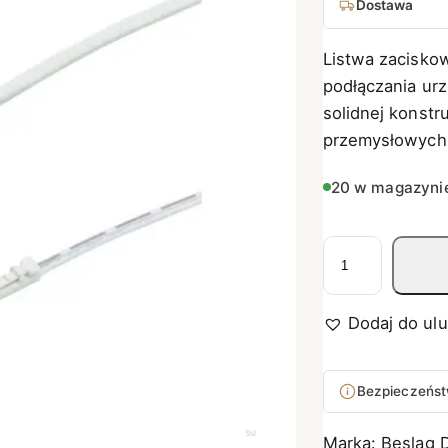
Dostawa
Listwa zacisko
podłączania urz
solidnej konstru
przemysłowych
20 w magazyni
i
l
o
Dodaj do ul
ś
ć
L
Bezpieczeńst
i
s
Marka:
Beslag 