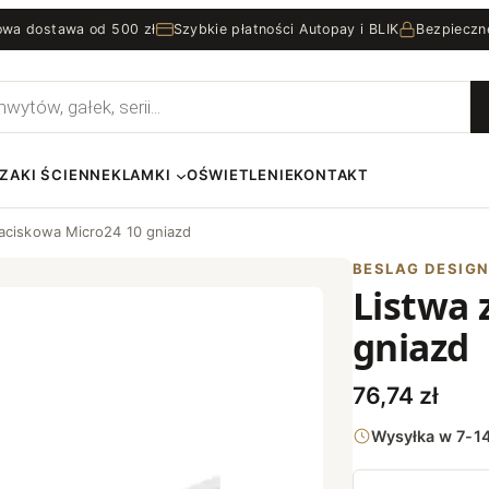
wa dostawa od 500 zł
Szybkie płatności Autopay i BLIK
Bezpieczn
rka
ZAKI ŚCIENNE
KLAMKI
OŚWIETLENIE
KONTAKT
zaciskowa Micro24 10 gniazd
BESLAG DESIG
Listwa 
gniazd
76,74
zł
Wysyłka w 7-14