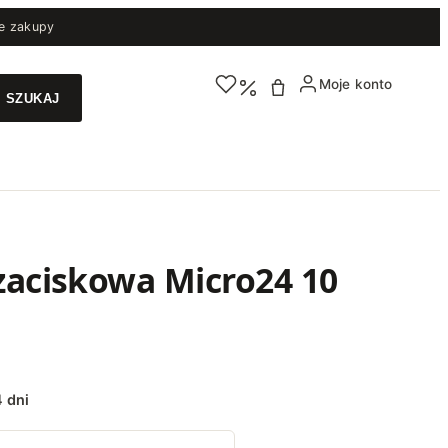
e zakupy
Moje konto
N
zaciskowa Micro24 10
 dni