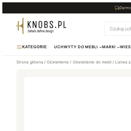
Przejdź
Darmo
do
treści
Wyszukiwa
produktów
UCHWYTY DO MEBLI
MARKI
WIES
KATEGORIE
Strona główna
/
Oświetlenie
/
Oświetlenie do mebli
/ Listwa 