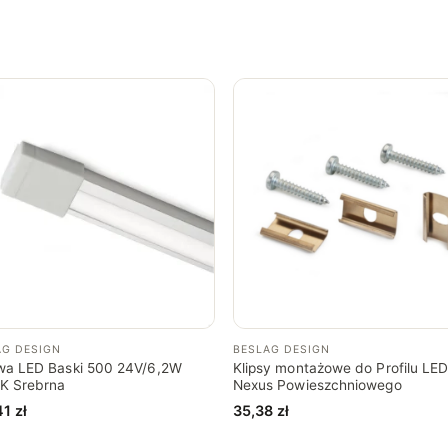
AG DESIGN
BESLAG DESIGN
wa LED Baski 500 24V/6,2W
Klipsy montażowe do Profilu LE
K Srebrna
Nexus Powieszchniowego
41
zł
35,38
zł