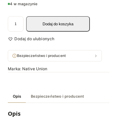
4 w magazynie
i
Dodaj do koszyka
l
o
ś
Dodaj do ulubionych
ć
N
Bezpieczeństwo i producent
a
t
Marka:
Native Union
i
v
e
U
Opis
Bezpieczeństwo i producent
n
i
o
Opis