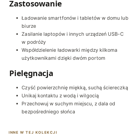
d
Zastosowanie
o
w
Ładowanie smartfonów i tabletów w domu lub
a
biurze
r
Zasilanie laptopów i innych urządzeń USB-C
k
w podróży
a
Współdzielenie ładowarki między kilkoma
3
użytkownikami dzięki dwóm portom
5
W
Pielęgnacja
P
D
Czyść powierzchnię miękką, suchą ściereczką
,
Unikaj kontaktu z wodą i wilgocią
2
Przechowuj w suchym miejscu, z dala od
x
bezpośredniego słońca
U
S
B
INNE W TEJ KOLEKCJI