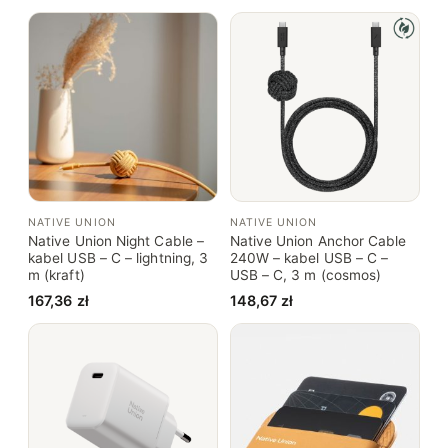
–
C
(
b
l
a
c
k
)
NATIVE UNION
NATIVE UNION
Native Union Night Cable –
Native Union Anchor Cable
kabel USB – C – lightning, 3
240W – kabel USB – C –
m (kraft)
USB – C, 3 m (cosmos)
167,36
zł
148,67
zł