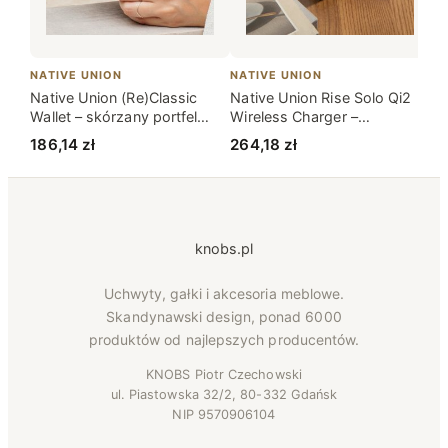
NATIVE UNION
NATIVE UNION
NA
Native Union (Re)Classic
Native Union Rise Solo Qi2
Na
Wallet – skórzany portfel
Wireless Charger –
Ch
kompatybilny z MagSafe
bezprzewodowa ładowarka
PD
186,14
zł
264,18
zł
11
(black)
Qi2 15W kompatybilna z
MagSafe (sandstone)
knobs.pl
Uchwyty, gałki i akcesoria meblowe.
Skandynawski design, ponad 6000
produktów od najlepszych producentów.
KNOBS Piotr Czechowski
ul. Piastowska 32/2, 80-332 Gdańsk
NIP 9570906104