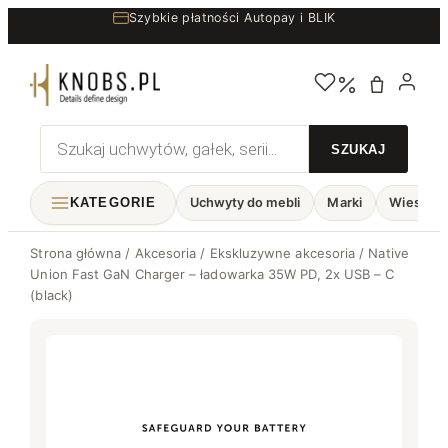
Przejdź
Szybkie płatności Autopay i BLIK
do
treści
Wyszukiwarka
produktów
KATEGORIE
Uchwyty do mebli
Marki
Wieszaki
Strona główna
/
Akcesoria
/
Ekskluzywne akcesoria
/ Native
Union Fast GaN Charger – ładowarka 35W PD, 2x USB – C
(black)