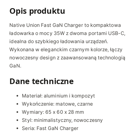
n
F
Opis produktu
a
s
Native Union Fast GaN Charger to kompaktowa
t
ładowarka o mocy 35W z dwoma portami USB-C,
G
idealna do szybkiego ładowania urządzeń.
a
Wykonana w eleganckim czarnym kolorze, łączy
N
nowoczesny design z zaawansowaną technologią
C
GaN.
h
a
Dane techniczne
r
g
Materiał: aluminium i kompozyt
e
Wykończenie: matowe, czarne
r
Wymiary: 65 x 60 x 28 mm
–
Styl: minimalistyczny, nowoczesny
ł
Seria: Fast GaN Charger
a