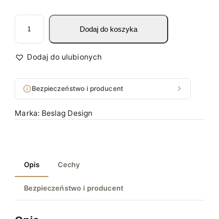
i
Dodaj do koszyka
l
o
ś
Dodaj do ulubionych
ć
S
Bezpieczeństwo i producent
t
e
Marka:
Beslag Design
r
o
w
n
Opis
Cechy
i
k
Bezpieczeństwo i producent
U
l
t