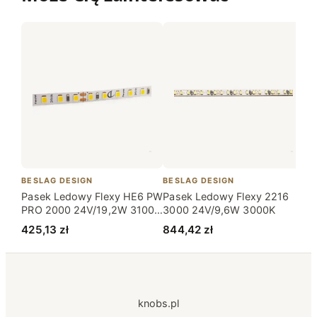
BESLAG DESIGN
BESLAG DESIGN
BE
Pasek Ledowy Flexy HE6 PW
Pasek Ledowy Flexy 2216
Pa
PRO 2000 24V/19,2W 3100K
3000 24V/9,6W 3000K
SH
bez Taśmy
3
425,13
zł
844,42
zł
5
knobs.pl