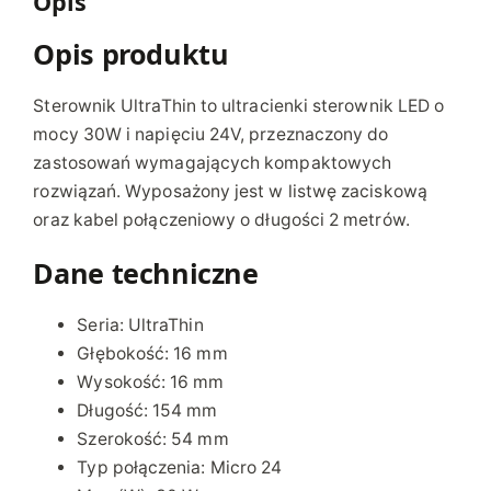
Opis
r
Opis produktu
a
T
h
Sterownik UltraThin to ultracienki sterownik LED o
i
mocy 30W i napięciu 24V, przeznaczony do
n
zastosowań wymagających kompaktowych
2
rozwiązań. Wyposażony jest w listwę zaciskową
4
oraz kabel połączeniowy o długości 2 metrów.
V
Dane techniczne
/
3
0
Seria: UltraThin
W
Głębokość: 16 mm
I
Wysokość: 16 mm
P
Długość: 154 mm
4
Szerokość: 54 mm
4
Typ połączenia: Micro 24