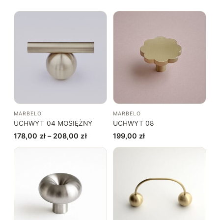
MARBELO
MARBELO
UCHWYT 04 MOSIĘŻNY
UCHWYT 08
Zakres
178,00
zł
–
208,00
zł
199,00
zł
cen:
od
178,00 zł
do
208,00 zł