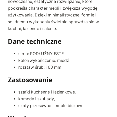
nowoczesne, estetyczne rozwiązanie, które
6
podkreśla charakter mebli i zwiększa wygodę
0
użytkowania. Dzięki minimalistycznej formie i
M
solidnemu wykonaniu świetnie sprawdza się w
I
kuchni, łazience i salonie.
E
D
Dane techniczne
Z
I
seria: PODŁUŻNY ESTE
A
kolor/wykończenie: miedź
N
rozstaw śrub: 160 mm
Y
S
Zastosowanie
Z
C
szafki kuchenne i łazienkowe,
Z
komody i szuflady,
O
szafy przesuwne i meble biurowe.
T
K