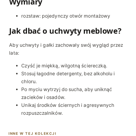
Wymiary
O
W
rozstaw: pojedynczy otwór montażowy
A
Jak dbać o uchwyty meblowe?
N
Y
Aby uchwyty i gałki zachowały swój wygląd przez
lata:
Czyść je miękką, wilgotną ściereczką.
Stosuj łagodne detergenty, bez alkoholu i
chloru.
Po myciu wytrzyj do sucha, aby uniknąć
zacieków i osadów.
Unikaj środków ściernych i agresywnych
rozpuszczalników.
INNE W TEJ KOLEKCJI