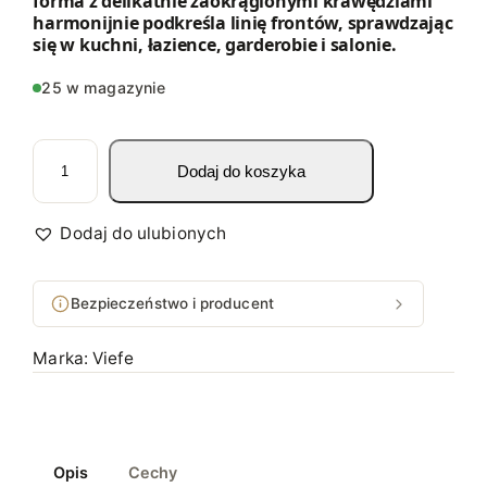
forma z delikatnie zaokrąglonymi krawędziami
harmonijnie podkreśla linię frontów, sprawdzając
się w kuchni, łazience, garderobie i salonie.
25 w magazynie
i
Dodaj do koszyka
l
o
ś
Dodaj do ulubionych
ć
U
Bezpieczeństwo i producent
C
H
Marka:
Viefe
W
Y
T
M
Opis
Cechy
E