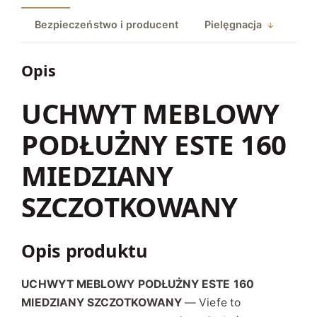
B
Bezpieczeństwo i producent
Pielęgnacja
L
O
W
Opis
Y
P
UCHWYT MEBLOWY
O
PODŁUŻNY ESTE 160
D
Ł
MIEDZIANY
U
Ż
SZCZOTKOWANY
N
Y
E
Opis produktu
S
T
UCHWYT MEBLOWY PODŁUŻNY ESTE 160
E
MIEDZIANY SZCZOTKOWANY
— Viefe to
1