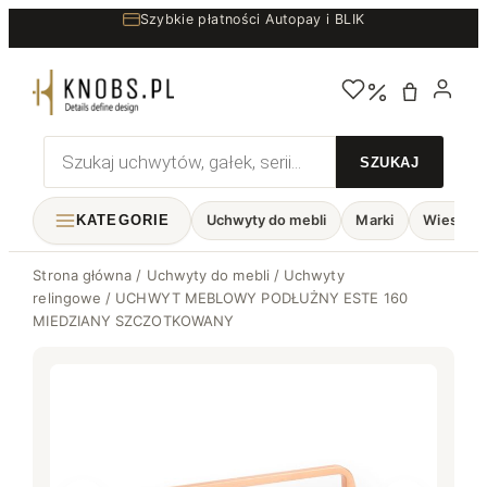
Przejdź
Szybkie płatności Autopay i BLIK
do
treści
Wyszukiwarka
produktów
KATEGORIE
Uchwyty do mebli
Marki
Wieszaki
Strona główna
/
Uchwyty do mebli
/
Uchwyty
relingowe
/ UCHWYT MEBLOWY PODŁUŻNY ESTE 160
MIEDZIANY SZCZOTKOWANY