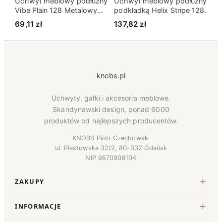
Uchwyt meblowy podłużny
Uchwyt meblowy podłużny z
Uc
Vibe Plain 128 Metalowy
podkładką Helix Stripe 128
Ju
Czarny Mat
Złoty Szczotkowany
Sr
69,11
zł
137,82
zł
1
knobs.pl
Uchwyty, gałki i akcesoria meblowe.
Skandynawski design, ponad 6000
produktów od najlepszych producentów.
KNOBS Piotr Czechowski
ul. Piastowska 32/2, 80-332 Gdańsk
NIP 9570906104
ZAKUPY
INFORMACJE