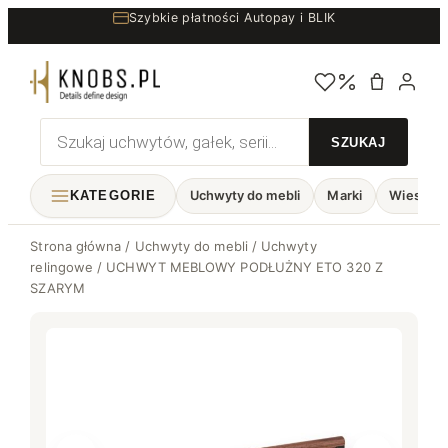
Przejdź
Szybkie płatności Autopay i BLIK
do
treści
Wyszukiwarka
produktów
KATEGORIE
Uchwyty do mebli
Marki
Wieszaki
Strona główna
/
Uchwyty do mebli
/
Uchwyty
relingowe
/ UCHWYT MEBLOWY PODŁUŻNY ETO 320 Z
SZARYM