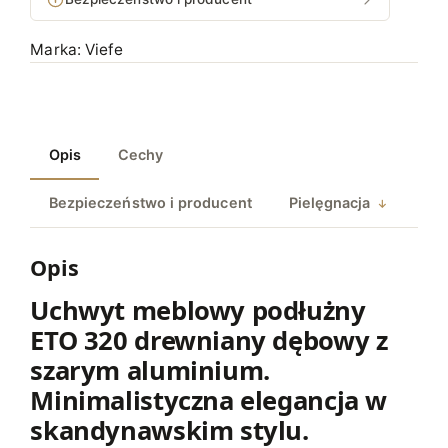
,
C
9
H
Marka:
Viefe
W
8
Y
T
z
M
ł
Opis
Cechy
E
B
Bezpieczeństwo i producent
Pielęgnacja
L
O
W
Opis
Y
Uchwyt meblowy podłużny
P
ETO 320 drewniany dębowy z
O
D
szarym aluminium.
Ł
Minimalistyczna elegancja w
U
skandynawskim stylu.
Ż