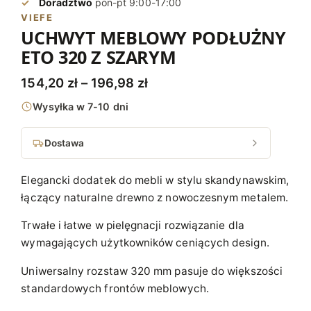
Doradztwo
pon-pt 9:00-17:00
VIEFE
UCHWYT MEBLOWY PODŁUŻNY
ETO 320 Z SZARYM
Z
154,20
zł
–
196,98
zł
a
Wysyłka w 7-10 dni
k
r
Dostawa
e
Elegancki dodatek do mebli w stylu skandynawskim,
s
łączący naturalne drewno z nowoczesnym metalem.
c
Trwałe i łatwe w pielęgnacji rozwiązanie dla
e
wymagających użytkowników ceniących design.
n
:
Uniwersalny rozstaw 320 mm pasuje do większości
standardowych frontów meblowych.
o
d