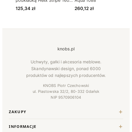
podkładką Helix Stripe 160
Aqua 1088
Aluminiowy Czarny
125,34
zł
260,12
zł
knobs.pl
Uchwyty, gałki i akcesoria meblowe.
Skandynawski design, ponad 6000
produktów od najlepszych producentów.
KNOBS Piotr Czechowski
ul. Piastowska 32/2, 80-332 Gdańsk
NIP 9570906104
ZAKUPY
INFORMACJE