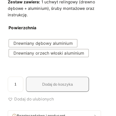
Zestaw zawiera:
1 uchwyt relingowy (drewno
1
dębowe + aluminium), śruby montażowe oraz
instrukcję.
5
4
Powierzchnia
,
2
Drewniany dębowy aluminium
0
Drewniany orzech włoski aluminium
z
ł
d
i
Dodaj do koszyka
o
l
o
1
ś
Dodaj do ulubionych
9
ć
6
U
Bezpieczeństwo i producent