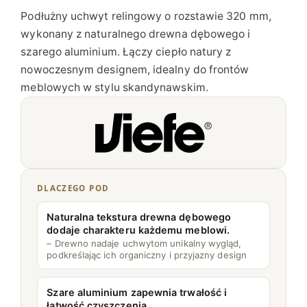
N
Podłużny uchwyt relingowy o rozstawie 320 mm,
Y
wykonany z naturalnego drewna dębowego i
E
szarego aluminium. Łączy ciepło natury z
T
nowoczesnym designem, idealny do frontów
O
meblowych w stylu skandynawskim.
3
2
0
Z
S
Z
DLACZEGO POD
A
R
Naturalna tekstura drewna dębowego
dodaje charakteru każdemu meblowi.
Y
– Drewno nadaje uchwytom unikalny wygląd,
M
podkreślając ich organiczny i przyjazny design
Szare aluminium zapewnia trwałość i
łatwość czyszczenia.