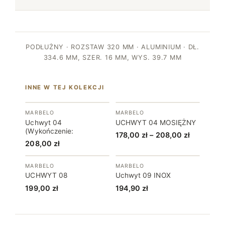
PODŁUŻNY · ROZSTAW 320 MM · ALUMINIUM · DŁ.
334.6 MM, SZER. 16 MM, WYS. 39.7 MM
INNE W TEJ KOLEKCJI
MARBELO
MARBELO
Uchwyt 04
UCHWYT 04 MOSIĘŻNY
(Wykończenie:
Zakres
178,00
zł
–
208,00
zł
208,00
zł
cen:
od
MARBELO
MARBELO
178,00 zł
UCHWYT 08
Uchwyt 09 INOX
do
199,00
zł
194,90
zł
208,00 zł