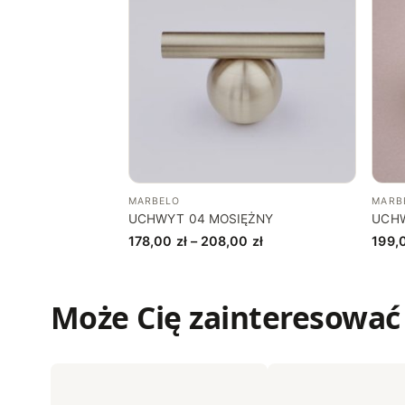
MARBELO
MARB
UCHWYT 04 MOSIĘŻNY
UCH
Zakres
178,00
zł
–
208,00
zł
199,
cen:
od
178,00 zł
Może Cię zainteresować
do
208,00 zł