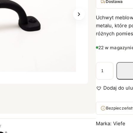
Dostawa
Uchwyt meblowy
metalu, które p
różnych pomies
22 w magazyni
i
l
o
Dodaj do ul
ś
ć
U
Bezpieczeńst
C
H
Marka:
Viefe
T
W