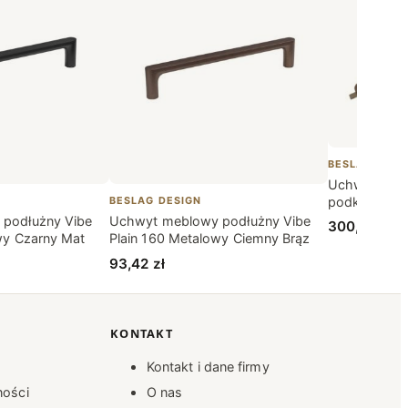
BESLAG DESI
Uchwyt mebl
podkładką He
BESLAG DESIGN
Szczotkowa
podłużny Vibe
Uchwyt meblowy podłużny Vibe
300,33
zł
wy Czarny Mat
Plain 160 Metalowy Ciemny Brąz
93,42
zł
KONTAKT
Kontakt i dane firmy
ności
O nas