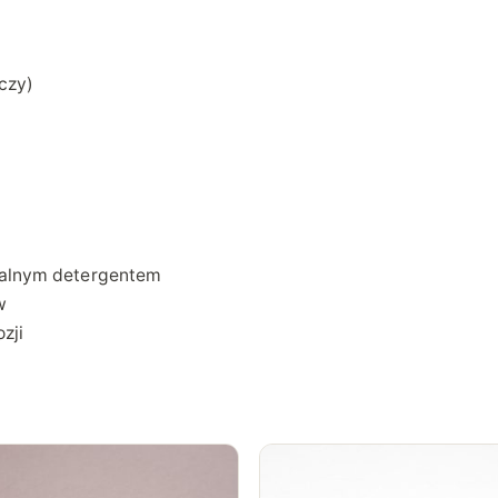
A
R
N
czy)
Y
tralnym detergentem
w
zji