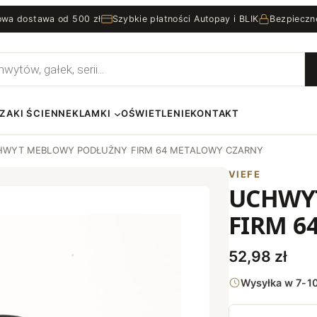
wa dostawa od 500 zł
Szybkie płatności Autopay i BLIK
Bezpieczn
rka
ZAKI ŚCIENNE
KLAMKI
OŚWIETLENIE
KONTAKT
HWYT MEBLOWY PODŁUŻNY FIRM 64 METALOWY CZARNY
VIEFE
UCHWY
FIRM 6
52,98
zł
Wysyłka w 7-10