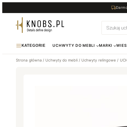
Przejdź
Darmo
do
treści
Wyszukiwa
produktów
UCHWYTY DO MEBLI
MARKI
WIES
KATEGORIE
Strona główna
/
Uchwyty do mebli
/
Uchwyty relingowe
/ UC