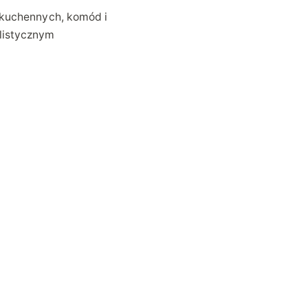
 kuchennych, komód i
listycznym