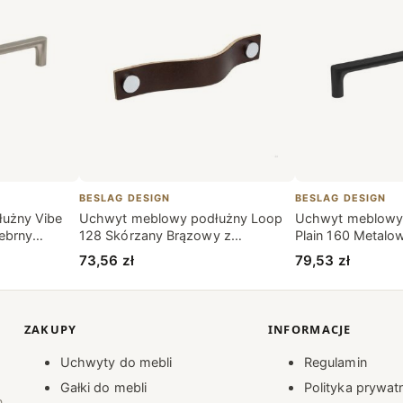
BESLAG DESIGN
BESLAG DESIGN
użny Vibe
Uchwyt meblowy podłużny Loop
Uchwyt meblowy 
ebrny
128 Skórzany Brązowy z
Plain 160 Metalo
Chromem
73,56
zł
79,53
zł
ZAKUPY
INFORMACJE
Uchwyty do mebli
Regulamin
Gałki do mebli
Polityka prywat
n,