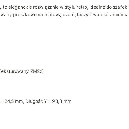
o eleganckie rozwiązanie w stylu retro, idealne do szafek
F
owany proszkowo na matową czerń, łączy trwałość z minima
I
R
M
6
4
M
E
T
 Teksturowany ZM22]
A
L
O
W
 = 24,5 mm, Długość Y = 93,8 mm
Y
C
Z