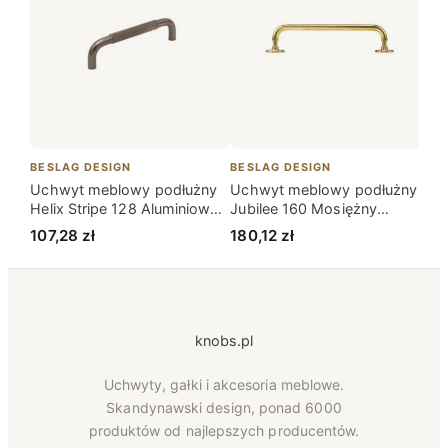
BESLAG DESIGN
BESLAG DESIGN
BE
Uchwyt meblowy podłużny
Uchwyt meblowy podłużny
Uc
Helix Stripe 128 Aluminiowy
Jubilee 160 Mosiężny
Vi
Ciemny Brąz
Nielakierowany
Ci
107,28
zł
180,12
zł
8
knobs.pl
Uchwyty, gałki i akcesoria meblowe.
Skandynawski design, ponad 6000
produktów od najlepszych producentów.