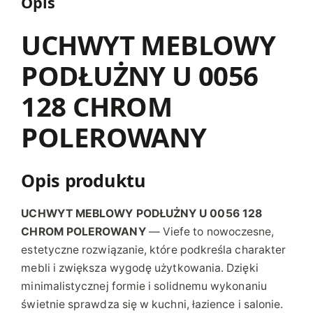
Opis
Y
P
UCHWYT MEBLOWY
O
PODŁUŻNY U 0056
D
Ł
128 CHROM
U
Ż
POLEROWANY
N
Y
U
Opis produktu
0
0
UCHWYT MEBLOWY PODŁUŻNY U 0056 128
5
CHROM POLEROWANY
— Viefe to nowoczesne,
6
estetyczne rozwiązanie, które podkreśla charakter
1
mebli i zwiększa wygodę użytkowania. Dzięki
2
minimalistycznej formie i solidnemu wykonaniu
8
świetnie sprawdza się w kuchni, łazience i salonie.
C