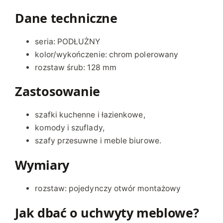
H
Dane techniczne
R
O
seria: PODŁUŻNY
M
kolor/wykończenie: chrom polerowany
P
rozstaw śrub: 128 mm
O
L
Zastosowanie
E
R
szafki kuchenne i łazienkowe,
O
komody i szuflady,
W
szafy przesuwne i meble biurowe.
A
N
Wymiary
Y
rozstaw: pojedynczy otwór montażowy
Jak dbać o uchwyty meblowe?