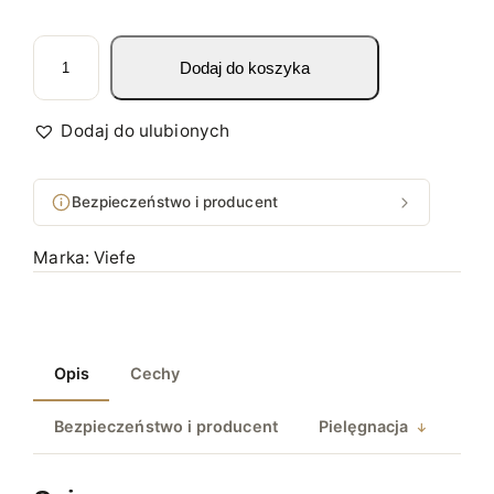
i
Dodaj do koszyka
l
o
ś
Dodaj do ulubionych
ć
U
Bezpieczeństwo i producent
C
H
Marka:
Viefe
W
Y
T
M
Opis
Cechy
E
B
Bezpieczeństwo i producent
Pielęgnacja
L
O
W