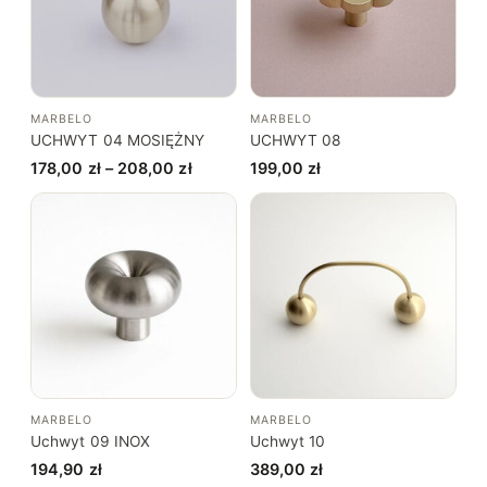
MARBELO
MARBELO
UCHWYT 04 MOSIĘŻNY
UCHWYT 08
Zakres
178,00
zł
–
208,00
zł
199,00
zł
cen:
od
178,00 zł
do
208,00 zł
MARBELO
MARBELO
Uchwyt 09 INOX
Uchwyt 10
194,90
zł
389,00
zł