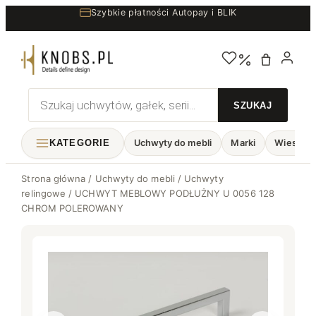
Przejdź
Szybkie płatności Autopay i BLIK
do
treści
Wyszukiwarka
produktów
KATEGORIE
Uchwyty do mebli
Marki
Wieszaki
Strona główna
/
Uchwyty do mebli
/
Uchwyty
relingowe
/ UCHWYT MEBLOWY PODŁUŻNY U 0056 128
CHROM POLEROWANY