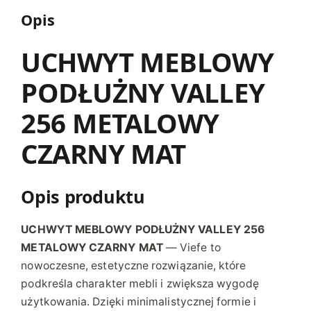
W
Opis
Y
P
UCHWYT MEBLOWY
O
PODŁUŻNY VALLEY
D
Ł
256 METALOWY
U
Ż
CZARNY MAT
N
Y
V
Opis produktu
A
L
UCHWYT MEBLOWY PODŁUŻNY VALLEY 256
L
METALOWY CZARNY MAT
— Viefe to
E
nowoczesne, estetyczne rozwiązanie, które
Y
podkreśla charakter mebli i zwiększa wygodę
2
użytkowania. Dzięki minimalistycznej formie i
5