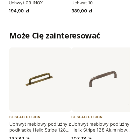
Uchwyt 09 INOX
Uchwyt 10
194,90
zł
389,00
zł
Może Cię zainteresować
BESLAG DESIGN
BESLAG DESIGN
BE
Uchwyt meblowy podłużny z
Uchwyt meblowy podłużny
Uc
podkładką Helix Stripe 128
Helix Stripe 128 Aluminiowy
Vi
Antyczny brąz
Ciemny Brąz
Ci
137,82
zł
107,28
zł
9