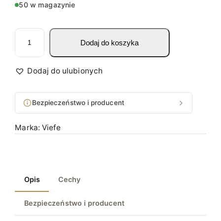
50 w magazynie
i
Dodaj do koszyka
l
o
ś
Dodaj do ulubionych
ć
U
Bezpieczeństwo i producent
C
H
Marka:
Viefe
W
Y
T
M
Opis
Cechy
E
B
Bezpieczeństwo i producent
L
O