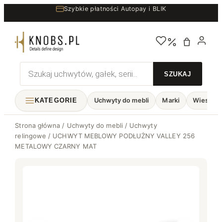
Przejdź
Szybkie płatności Autopay i BLIK
do
treści
Wyszukiwarka
produktów
KATEGORIE
Uchwyty do mebli
Marki
Wieszaki
Strona główna
/
Uchwyty do mebli
/
Uchwyty
relingowe
/ UCHWYT MEBLOWY PODŁUŻNY VALLEY 256
METALOWY CZARNY MAT