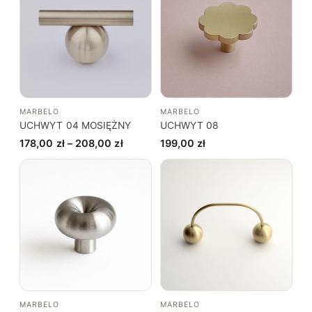
MARBELO
MARBELO
UCHWYT 04 MOSIĘŻNY
UCHWYT 08
Zakres
178,00
zł
–
208,00
zł
199,00
zł
cen:
od
178,00 zł
do
208,00 zł
MARBELO
MARBELO