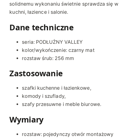
solidnemu wykonaniu świetnie sprawdza się w
6
kuchni, łazience i salonie.
M
E
Dane techniczne
T
A
seria: PODŁUŻNY VALLEY
L
kolor/wykończenie: czarny mat
O
rozstaw śrub: 256 mm
W
Y
Zastosowanie
C
Z
szafki kuchenne i łazienkowe,
A
komody i szuflady,
R
szafy przesuwne i meble biurowe.
N
Y
Wymiary
M
A
rozstaw: pojedynczy otwór montażowy
T