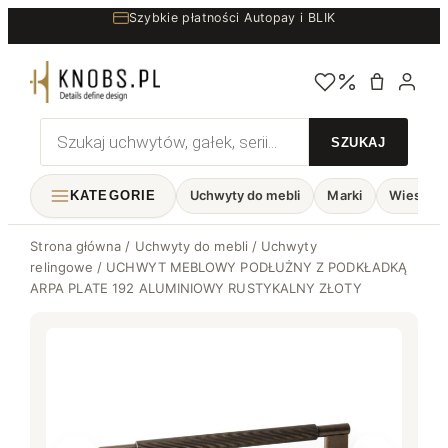
Przejdź
Szybkie płatności Autopay i BLIK
Bezpieczne zakupy
do
treści
Wyszukiwarka
produktów
KATEGORIE
Uchwyty do mebli
Marki
Wieszaki
Strona główna
/
Uchwyty do mebli
/
Uchwyty
relingowe
/ UCHWYT MEBLOWY PODŁUŻNY Z PODKŁADKĄ
ARPA PLATE 192 ALUMINIOWY RUSTYKALNY ZŁOTY