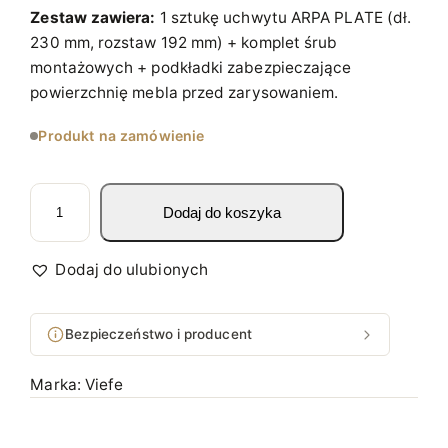
Zestaw zawiera:
1 sztukę uchwytu ARPA PLATE (dł.
230 mm, rozstaw 192 mm) + komplet śrub
montażowych + podkładki zabezpieczające
powierzchnię mebla przed zarysowaniem.
Produkt na zamówienie
i
Dodaj do koszyka
l
o
ś
Dodaj do ulubionych
ć
U
Bezpieczeństwo i producent
C
H
Marka:
Viefe
W
Y
T