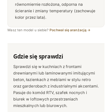
A
równomiernie rozłożona, odporna na
L
ścieranie i zmiany temperatury (zachowuje
N
kolor przez lata).
Y
Z
Masz ten model u siebie?
Pochwal się aranżacją →
Ł
O
T
Y
Gdzie się sprawdzi
Sprawdzi się w kuchniach z frontami
drewnianymi lub laminowanymi imitującymi
beton, łazienkach z meblami w stylu retro
oraz garderobach z industrialnymi akcentami.
Pasuje do komód RTV, szafek nocnych i
biurek w loftowych przestrzeniach
mieszkalnych lub biurowych.