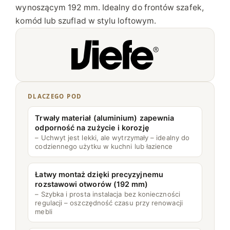
wynoszącym 192 mm. Idealny do frontów szafek,
D
komód lub szuflad w stylu loftowym.
K
Ł
A
D
K
Ą
DLACZEGO POD
A
R
Trwały materiał (aluminium) zapewnia
P
odporność na zużycie i korozję
– Uchwyt jest lekki, ale wytrzymały – idealny do
A
codziennego użytku w kuchni lub łazience
P
L
Łatwy montaż dzięki precyzyjnemu
A
rozstawowi otworów (192 mm)
T
– Szybka i prosta instalacja bez konieczności
regulacji – oszczędność czasu przy renowacji
E
mebli
1