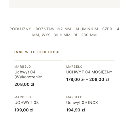
PODŁUŻNY · ROZSTAW 192 MM · ALUMINIUM · SZER. 14
MM, WYS. 36,9 MM, DŁ. 230 MM
INNE W TEJ KOLEKCJI
MARBELO
MARBELO
Uchwyt 04
UCHWYT 04 MOSIĘŻNY
(Wykończenie:
Zakres
178,00
zł
–
208,00
zł
208,00
zł
cen:
od
MARBELO
MARBELO
178,00 zł
UCHWYT 08
Uchwyt 09 INOX
do
199,00
zł
194,90
zł
208,00 zł