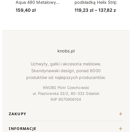
Aqua 480 Metalowy
podkładką Helix Stripe 128
Kremowy
Zakre
159,40
zł
119,23
zł
–
137,82
zł
cen:
od
119,23
do
137,82
knobs.pl
Uchwyty, gałki i akcesoria meblowe.
Skandynawski design, ponad 6000
produktów od najlepszych producentów.
KNOBS Piotr Czechowski
ul. Piastowska 32/2, 80-332 Gdańsk
NIP 9570906104
ZAKUPY
INFORMACJE