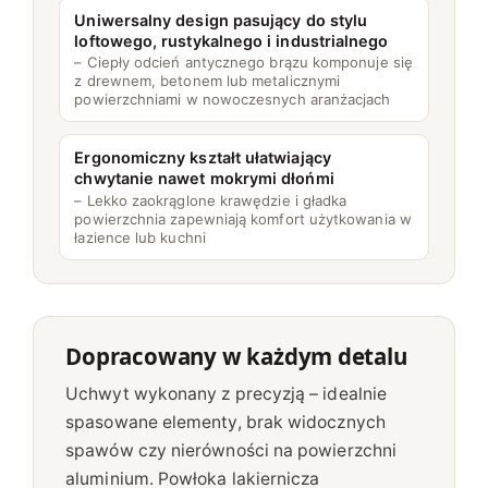
9
Uniwersalny design pasujący do stylu
2
loftowego, rustykalnego i industrialnego
A
– Ciepły odcień antycznego brązu komponuje się
z drewnem, betonem lub metalicznymi
L
powierzchniami w nowoczesnych aranżacjach
U
M
Ergonomiczny kształt ułatwiający
I
chwytanie nawet mokrymi dłońmi
N
– Lekko zaokrąglone krawędzie i gładka
I
powierzchnia zapewniają komfort użytkowania w
łazience lub kuchni
O
W
Y
R
Dopracowany w każdym detalu
U
S
Uchwyt wykonany z precyzją – idealnie
T
spasowane elementy, brak widocznych
Y
spawów czy nierówności na powierzchni
K
aluminium. Powłoka lakiernicza