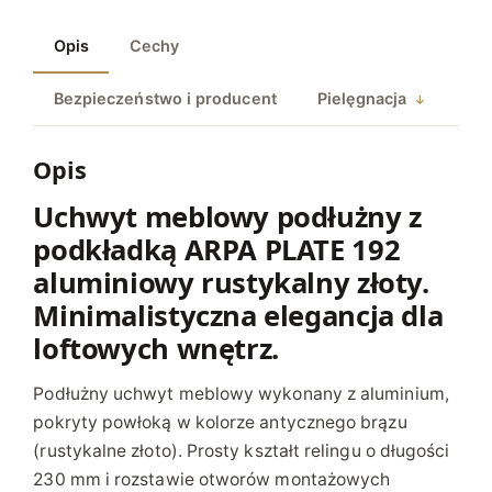
M
Opis
Cechy
E
B
Bezpieczeństwo i producent
Pielęgnacja
L
O
W
Opis
Y
Uchwyt meblowy podłużny z
P
podkładką ARPA PLATE 192
O
D
aluminiowy rustykalny złoty.
Ł
Minimalistyczna elegancja dla
U
loftowych wnętrz.
Ż
N
Podłużny uchwyt meblowy wykonany z aluminium,
Y
pokryty powłoką w kolorze antycznego brązu
Z
(rustykalne złoto). Prosty kształt relingu o długości
P
230 mm i rozstawie otworów montażowych
O