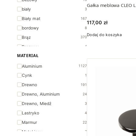
Gałka meblowa CLEO L
Vince Design
18
biały
3
Biały mat
167
117,00
zł
bordowy
8
Dodaj do koszyka
Brąz
370
Brązowy
4
MATERIAŁ
Chrom połysk
46
Ciemny Brąz
2
Aluminium
1127
Czarny
61
Cynk
1
Czarny mat
442
Drewno
191
czarny matowy
2
Drewno, Aluminium
24
Czarny szczotkowany
72
Drewno, Miedź
3
Czerwony
17
Lastryko
4
czerwony (RAL 3028) połysk
1
Marmur
22
Grafit
12
Metal inny
7