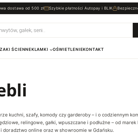
wa dostawa od 500 zł
Szybkie płatności Autopay i BLIK
Bezpieczn
rka
ZAKI ŚCIENNE
KLAMKI
OŚWIETLENIE
KONTAKT
bli
terze kuchni, szafy, komody czy garderoby – i o codziennym k
ędziowe
,
relingowe
,
gałki
, wpuszczane i podłużne – od marek 
 i doradztwo online oraz w showroomie w Gdańsku.