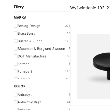
Filtry
Wyświetlanie 193–2
MARKA
Beslag Design
275
BrassBerry
26
Buster + Punch
123
Bäccman & Berglund Sweden
1
DOT Manufacture
89
Formani
1
Furnipart
126
Marbelo
262
KOLOR
Navarro Azorin
29
Open & Hide
196
Antracyt
1
SIRO
12
Antyczny Brąz
44
Viefe
1261
Beżowy
15