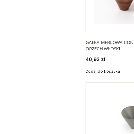
Stal
Szary
84
Zielony
10
Złoty
22
Złoty mat
101
GAŁKA MEBLOWA CON
Złoty połysk
11
ORZECH WŁOSKI
Złoty szczotkowany
208
40,92
zł
Dodaj do koszyka