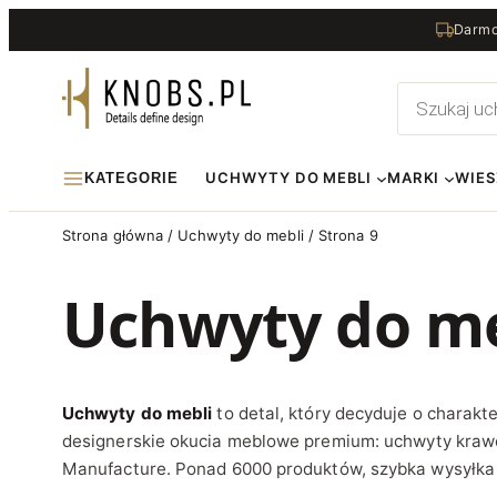
Przejdź
Darmo
do
treści
Wyszukiwa
produktów
UCHWYTY DO MEBLI
MARKI
WIES
KATEGORIE
Strona główna
/
Uchwyty do mebli
/ Strona 9
Uchwyty do me
Uchwyty do mebli
to detal, który decyduje o charak
designerskie okucia meblowe premium:
uchwyty kraw
Manufacture. Ponad 6000 produktów, szybka wysyłka