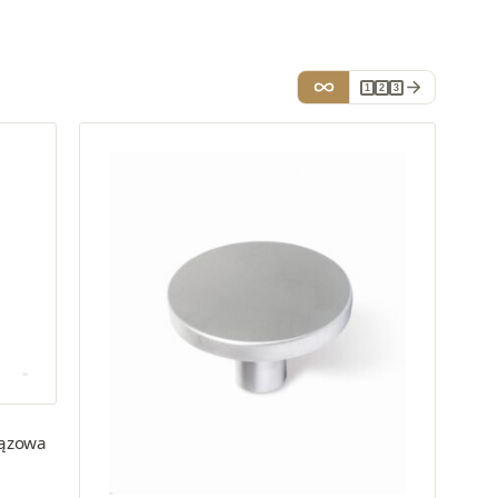
1
2
3
rązowa