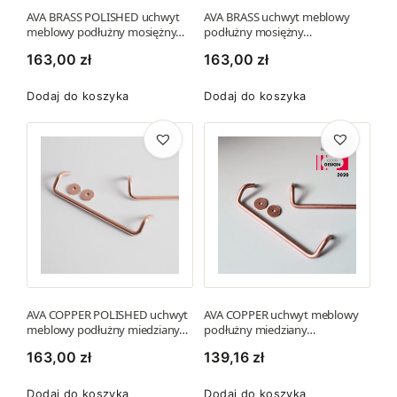
b
,
,
AVA BRASS POLISHED uchwyt
AVA BRASS uchwyt meblowy
r
4
z
5
z
meblowy podłużny mosiężny…
podłużny mosiężny…
a
4
ł
4
ł
163,00
zł
163,00
zł
ć
.
.
n
Dodaj do koszyka
Dodaj do koszyka
z
z
a
ł
ł
s
.
.
t
r
o
n
i
e
p
AVA COPPER POLISHED uchwyt
AVA COPPER uchwyt meblowy
r
meblowy podłużny miedziany…
podłużny miedziany…
o
163,00
zł
139,16
zł
d
u
Dodaj do koszyka
Dodaj do koszyka