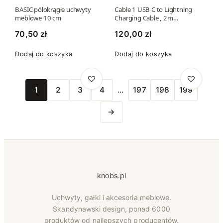
BASIC półokrągłe uchwyty
Cable 1 USB C to Lightning
meblowe 10 cm
Charging Cable , 2m…
70,50
zł
120,00
zł
Dodaj do koszyka
Dodaj do koszyka
1
2
3
4
…
197
198
199
→
knobs.pl
Uchwyty, gałki i akcesoria meblowe.
Skandynawski design, ponad 6000
produktów od najlepszych producentów.