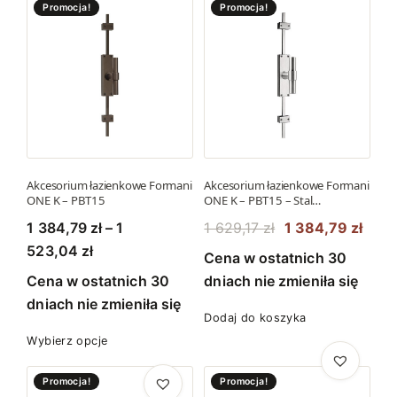
Promocja!
Promocja!
Akcesorium łazienkowe Formani
Akcesorium łazienkowe Formani
ONE K – PBT15
ONE K – PBT15 – Stal…
P
A
1 384,79
zł
–
1
1 629,17
zł
1 384,79
zł
Z
i
k
523,04
zł
Cena w ostatnich 30
a
e
t
Cena w ostatnich 30
dniach nie zmieniła się
k
r
u
dniach nie zmieniła się
r
w
a
Dodaj do koszyka
T
e
o
l
Wybierz opcje
e
s
t
n
n
Promocja!
Promocja!
c
n
a