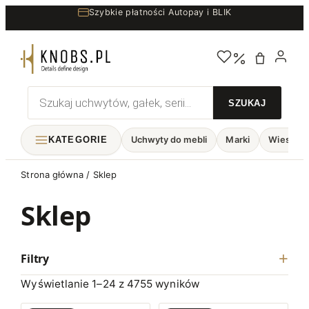
Przejdź
Szybkie płatności Autopay i BLIK
do
treści
Wyszukiwarka
produktów
KATEGORIE
Uchwyty do mebli
Marki
Wieszaki
Strona główna
/ Sklep
Sklep
Filtry
Wyświetlanie 1–24 z 4755 wyników