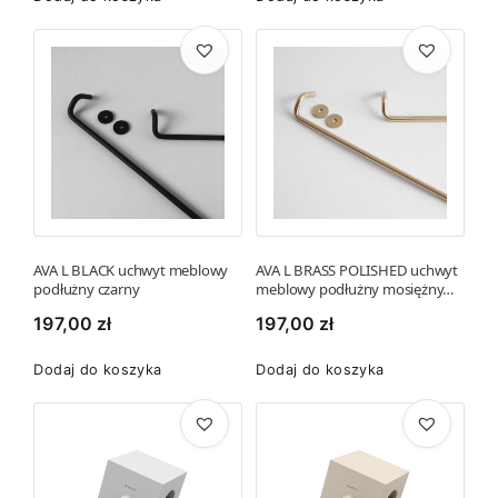
k
t
u
AVA L BLACK uchwyt meblowy
AVA L BRASS POLISHED uchwyt
podłużny czarny
meblowy podłużny mosiężny…
197,00
zł
197,00
zł
Dodaj do koszyka
Dodaj do koszyka