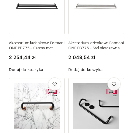
c
o
e
d
n
u
k
:
t
o
m
d
Akcesorium łazienkowe Formani
Akcesorium łazienkowe Formani
ONE PB775 – Czarny mat
ONE PB775 – Stal nierdzewna…
a
1
w
2 254,44
zł
2 049,54
zł
6
i
2
Dodaj do koszyka
Dodaj do koszyka
e
9
l
,
e
1
w
7
a
r
z
i
ł
a
d
n