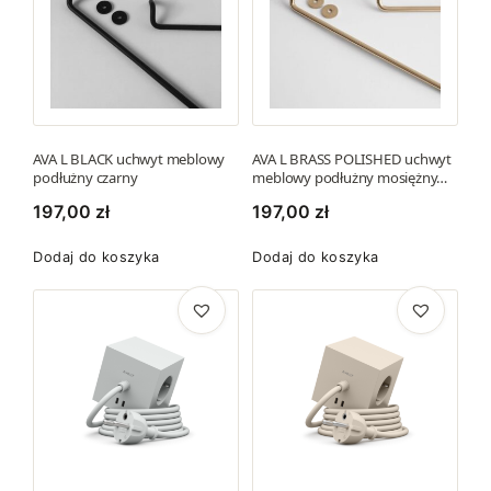
u
AVA L BLACK uchwyt meblowy
AVA L BRASS POLISHED uchwyt
podłużny czarny
meblowy podłużny mosiężny…
197,00
zł
197,00
zł
Dodaj do koszyka
Dodaj do koszyka