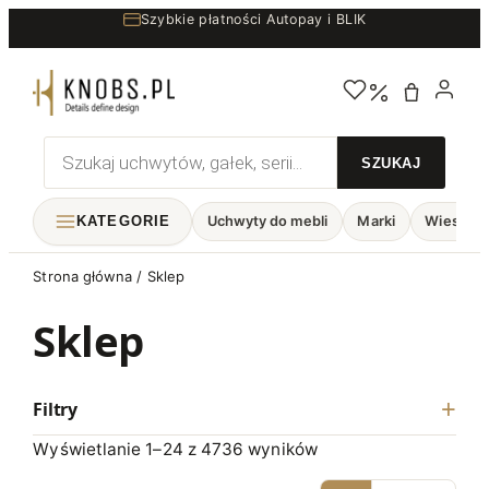
Przejdź
Szybkie płatności Autopay i BLIK
do
treści
Wyszukiwarka
produktów
KATEGORIE
Uchwyty do mebli
Marki
Wieszaki
Strona główna
/ Sklep
Sklep
Filtry
Wyświetlanie 1–24 z 4736 wyników