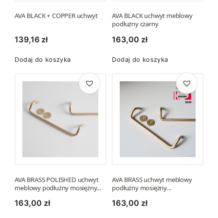
o
t
1
AVA BLACK + COPPER uchwyt
AVA BLACK uchwyt meblowy
ó
podłużny czarny
7
w
139,16
zł
163,00
zł
9
.
1
O
Dodaj do koszyka
Dodaj do koszyka
,
p
8
c
1
j
e
z
m
ł
o
ż
n
a
w
AVA BRASS POLISHED uchwyt
AVA BRASS uchwyt meblowy
meblowy podłużny mosiężny…
podłużny mosiężny…
y
b
163,00
zł
163,00
zł
r