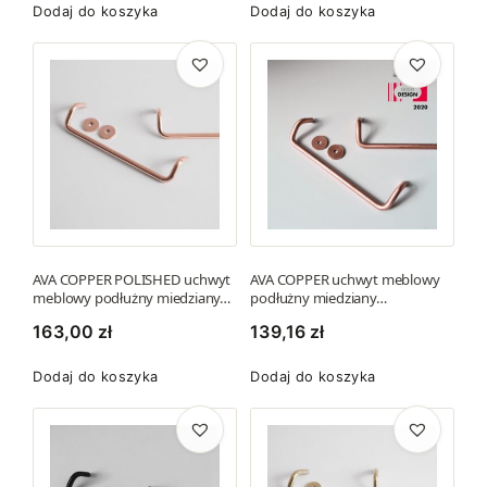
Dodaj do koszyka
Dodaj do koszyka
a
ć
n
a
s
t
r
o
n
i
AVA COPPER POLISHED uchwyt
AVA COPPER uchwyt meblowy
e
meblowy podłużny miedziany…
podłużny miedziany…
p
163,00
zł
139,16
zł
r
o
Dodaj do koszyka
Dodaj do koszyka
d
u
k
t