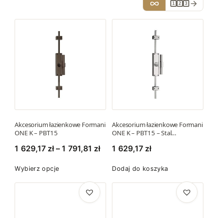
1
2
3
Akcesorium łazienkowe Formani
Akcesorium łazienkowe Formani
ONE K – PBT15
ONE K – PBT15 – Stal…
Z
1 629,17
zł
–
1 791,81
zł
1 629,17
zł
a
T
Wybierz opcje
Dodaj do koszyka
k
e
r
n
e
p
s
r